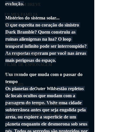
evolução.
GAMES EM BREVE
FILMES FAMÍLIA
Mistérios do sistema solar...
O que espreita no coração do sinistro 
Wii U
Dark Bramble? Quem construiu as 
VR
ruínas alienígenas na lua? O loop 
ANIME
temporal infinito pode ser interrompido? 
As respostas esperam por você nas áreas 
FILMES DE ANIME
mais perigosas do espaço.
FILME DE ESPIONAGEM
Um mundo que muda com o passar do 
MOBILE
tempo
ANDROID
Os planetas de
Outer Wilds
estão repletos 
IOS
de locais ocultos que mudam com a 
passagem do tempo. Visite uma cidade 
FILMES LANÇAMENTOS 2020
subterrânea antes que seja engolida pela 
FILMES LANÇAMENTOS 2021
areia, ou explore a superfície de um 
planeta enquanto ele desmorona sob seus 
RTS
pés. Todos os segredos são protegidos por 