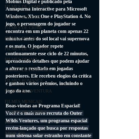
Mobius Digital e publicado pela 
FILMES DE COMÉDIA
Annapurna Interactive para Microsoft 
Windows, Xbox One e PlayStation 4. No 
FILMES POLICIAL
jogo, o personagem do jogador se 
FILMES DE CRIME
encontra em um planeta com apenas 22 
minutos antes do sol local vai supernova 
FILMES FICÇÃO
e os mata. O jogador repete 
FILMES DE MONSTROS
continuamente esse ciclo de 22 minutos, 
FILMES DRAMA
aprendendo detalhes que podem ajudar 
a alterar o resultado em jogadas 
FILMES DE FANTASIA
posteriores. Ele recebeu elogios da crítica 
FILMES ROMANCE
e ganhou vários prêmios, incluindo o 
jogo do ano.
FILMES DE AVENTURA
FILMES MUSICAIS
Boas-vindas ao Programa Espacial!
FILMES DE GUERRA
Você é o mais novo recruta do Outer 
Wilds Ventures, um programa espacial 
PS3
recém-lançado que busca por respostas 
XBOX 360
num sistema solar estranho em constante 