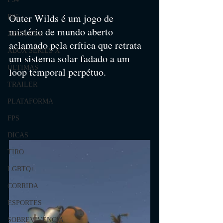
Outer Wilds é um jogo de 
PS5
mistério de mundo aberto 
XBOX ONE
aclamado pela crítica que retrata 
XBOX SERIES X
um sistema solar fadado a um 
ÚLTIMAS
loop temporal perpétuo.
TRAILER
PLATAFORMA
FPS
DICAS
TIRO
LGBTQ+
CORRIDA
ESPORTES
SOBREVIVÊNCIA