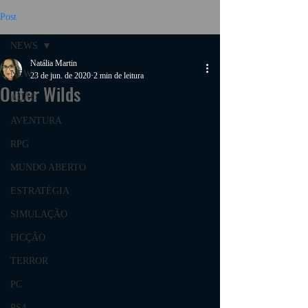
Post
NEWS
Natália Martin
NEWS
23 de jun. de 2020
2 min de leitura
Outer Wilds
AÇÃO
AVENTURA
RPG
MUNDO ABERTO
ESTRATÉGIA
SIMULAÇÃO
FICÇÃO
TERROR
PC
PS4