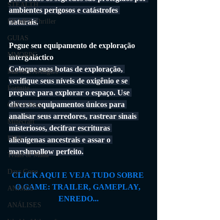
STEALTH
ambientes perigosos e catástrofes 
naturais.
FILMES Thriller
GUIAS
Pegue seu equipamento de exploração 
MMORPG
intergaláctico
Coloque suas botas de exploração, 
Marvel's Avengers
verifique seus níveis de oxigênio e se 
Fortnite
prepare para explorar o espaço. Use 
diversos equipamentos únicos para 
Call of Duty
analisar seus arredores, rastrear sinais 
Minecraft
misteriosos, decifrar escrituras 
FIFA
alienígenas ancestrais e assar o 
marshmallow perfeito.
Trials of Mana
Days Gone
CLICK AQUI E VEJA TUDO SOBRE 
O GAME: TRAILER, GAMEPLAY, 
ANIMES
ENREDO...
ANÁLISES