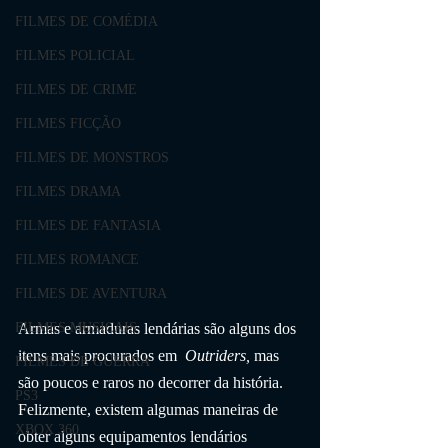
FILMES DE COMÉDIA
FILMES POLICIAL
FILMES DE CRIME
FILMES FICÇÃO
FILMES DE MONSTROS
FILMES DRAMA
FILMES DE FANTASIA
FILMES ROMANCE
FILMES DE AVENTURA
Armas e armaduras lendárias são alguns dos 
FILMES MUSICAIS
itens mais procurados em  
Outriders,
 mas 
FILMES DE GUERRA
são poucos e raros no decorrer da história. 
PS3
Felizmente, existem algumas maneiras de 
XBOX 360
obter alguns equipamentos lendários 