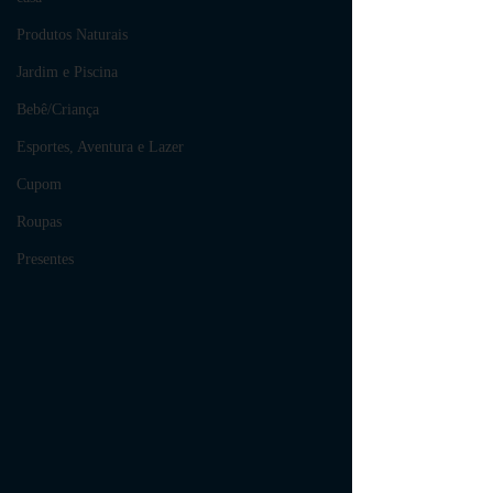
Produtos Naturais
Jardim e Piscina
Bebê/Criança
Esportes, Aventura e Lazer
Cupom
Roupas
Presentes