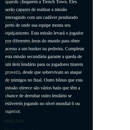
quando chegarem a Trench Town. Eles 
STEALTH
serão capazes de realizar a missão 
FILMES Thriller
interagindo com um cadáver pendurado 
GUIAS
perto de onde sua equipe monta seu 
MMORPG
equipamento. Esta missão levará o jogador 
por diferentes áreas do mundo para obter 
Marvel's Avengers
acesso a um bunker na pedreira. Completar 
Fortnite
esta missão secundária garante a queda de 
Call of Duty
um item lendário para os jogadores tirarem 
proveito, desde que sobrevivam ao ataque 
Minecraft
de inimigos no final. Outro bônus que esta 
FIFA
missão oferece são vários baús que têm a 
Trials of Mana
chance de derrubar outro lendário se 
Days Gone
estiverem jogando no nível mundial 6 ou 
superior.
ANIMES
ANÁLISES