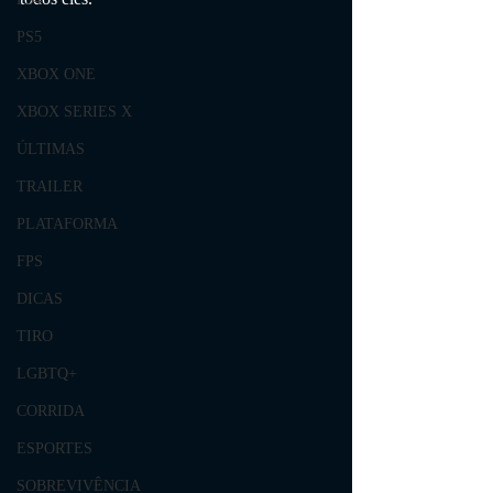
PS5
XBOX ONE
XBOX SERIES X
ÚLTIMAS
TRAILER
PLATAFORMA
FPS
DICAS
TIRO
LGBTQ+
CORRIDA
ESPORTES
SOBREVIVÊNCIA