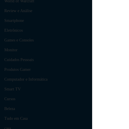
World of Warcraft
Review e Análise
Smartphone
Eletrônicos
Games e Consoles
Monitor
Cuidados Pessoais
Produtos Gamer
Computador e Informática
Smart TV
Cursos
Beleza
Tudo em Casa
casa