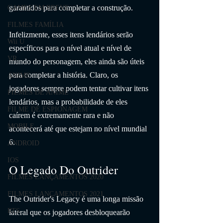
garantidos para completar a construção.
GAMES EM BREVE
FILMES FAMÍLIA
Infelizmente, esses itens lendários serão 
Wii U
específicos para o nível atual e nível de 
VR
mundo do personagem, eles ainda são úteis 
para completar a história. Claro, os 
ANIME
jogadores sempre podem tentar cultivar itens 
FILMES DE ANIME
lendários, mas a probabilidade de eles 
FILME DE ESPIONAGEM
caírem é extremamente rara e não 
MOBILE
acontecerá até que estejam no nível mundial 
6.
ANDROID
IOS
O Legado Do Outrider
FILMES LANÇAMENTOS 2020
FILMES LANÇAMENTOS 2021
The Outrider's Legacy é uma longa missão 
RTS
lateral que os jogadores desbloquearão 