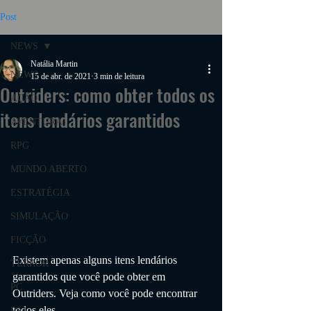
Post
NEWS
Natália Martin
NEWS
15 de abr. de 2021
3 min de leitura
Outriders: como obter todos os
AÇÃO
itens lendários garantidos
AVENTURA
RPG
MUNDO ABERTO
ESTRATÉGIA
SIMULAÇÃO
FICÇÃO
Existem apenas alguns itens lendários 
TERROR
garantidos que você pode obter em 
PC
Outriders. Veja como você pode encontrar 
todos eles.
PS4