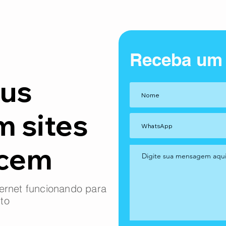
Receba um
us
m sites
ncem
ernet funcionando para
to