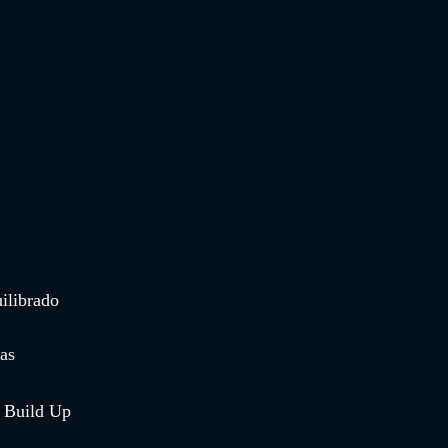
uilibrado
as
t Build Up