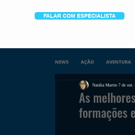
FALAR COM ESPECIALISTA
NEWS
AÇÃO
AVENTURA
Natália Martin
7 de out.
FICÇÃO
TERROR
PC
As melhores
formações e
TRAILER
PLATAFORMA
SOBREVIVÊNCIA
CONSTR