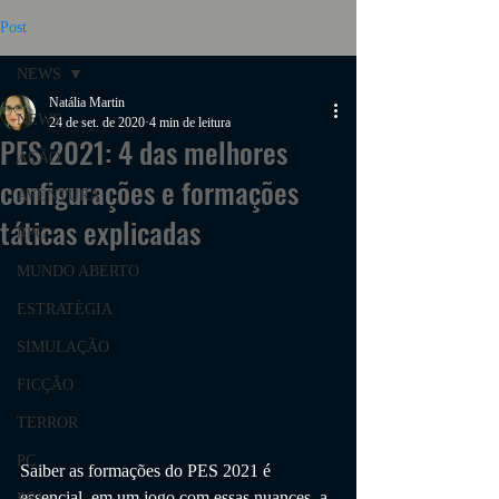
Post
NEWS
Natália Martin
NEWS
24 de set. de 2020
4 min de leitura
PES 2021: 4 das melhores
AÇÃO
configurações e formações
AVENTURA
táticas explicadas
RPG
MUNDO ABERTO
ESTRATÉGIA
SIMULAÇÃO
FICÇÃO
TERROR
PC
Saiber as formações do PES 2021 é 
essencial, em um jogo com essas nuances, a 
PS4