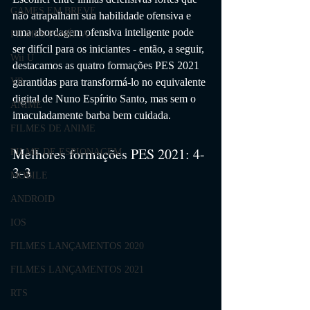
GAMES EM BREVE
não atrapalham sua habilidade ofensiva e 
uma abordagem ofensiva inteligente pode 
FILMES FAMÍLIA
ser difícil para os iniciantes - então, a seguir, 
Wii U
destacamos as quatro formações PES 2021 
garantidas para transformá-lo no equivalente 
VR
digital de Nuno Espírito Santo, mas sem o 
ANIME
imaculadamente barba bem cuidada.
FILMES DE ANIME
Melhores formações PES 2021: 4-
FILME DE ESPIONAGEM
3-3
MOBILE
ANDROID
IOS
FILMES LANÇAMENTOS 2020
FILMES LANÇAMENTOS 2021
RTS