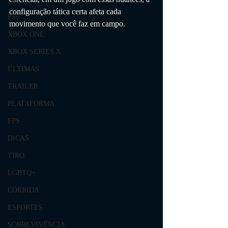
configuração tática certa afeta cada 
PS5
movimento que você faz em campo.
XBOX ONE
XBOX SERIES X
ÚLTIMAS
TRAILER
PLATAFORMA
FPS
DICAS
TIRO
LGBTQ+
CORRIDA
ESPORTES
SOBREVIVÊNCIA