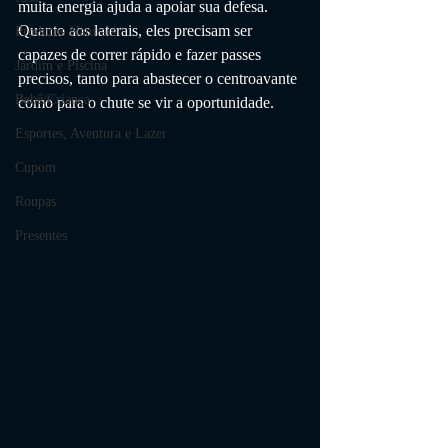
muita energia ajuda a apoiar sua defesa. 
Quanto aos laterais, eles precisam ser 
Produtos Naturais
capazes de correr rápido e fazer passes 
Jardim e Piscina
precisos, tanto para abastecer o centroavante 
Bebê/Criança
como para o chute se vir a oportunidade.
Esportes, Aventura e Lazer
Cupom
Roupas
Presentes