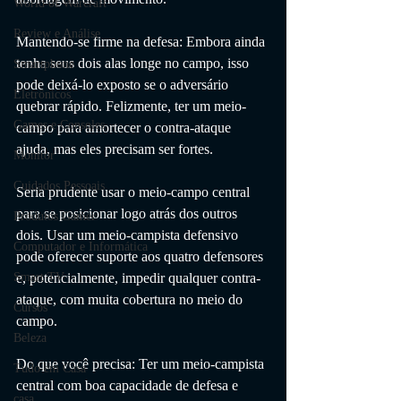
World of Warcraft
Review e Análise
Mantendo-se firme na defesa: Embora ainda 
tenha seus dois alas longe no campo, isso 
Smartphone
pode deixá-lo exposto se o adversário 
Eletrônicos
quebrar rápido. Felizmente, ter um meio-
Games e Consoles
campo para amortecer o contra-ataque 
ajuda, mas eles precisam ser fortes.
Monitor
Cuidados Pessoais
Seria prudente usar o meio-campo central 
para se posicionar logo atrás dos outros 
Produtos Gamer
dois. Usar um meio-campista defensivo 
Computador e Informática
pode oferecer suporte aos quatro defensores 
Smart TV
e, potencialmente, impedir qualquer contra-
ataque, com muita cobertura no meio do 
Cursos
campo.
Beleza
Do que você precisa: Ter um meio-campista 
Tudo em Casa
central com boa capacidade de defesa e 
casa