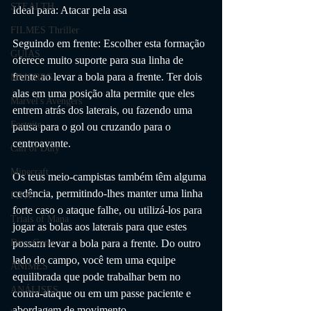
STEALTH
Ideal para: Atacar pela asa
FILMES Thriller
Seguindo em frente: Escolher esta formação 
GUIAS
oferece muito suporte para sua linha de 
frente ao levar a bola para a frente. Ter dois 
MMORPG
alas em uma posição alta permite que eles 
Marvel's Avengers
entrem atrás dos laterais, ou fazendo uma 
Fortnite
pausa para o gol ou cruzando para o 
centroavante.
Call of Duty
Minecraft
Os teus meio-campistas também têm alguma 
cedência, permitindo-lhes manter uma linha 
FIFA
forte caso o ataque falhe, ou utilizá-los para 
Trials of Mana
jogar as bolas aos laterais para que estes 
Days Gone
possam levar a bola para a frente. Do outro 
lado do campo, você tem uma equipe 
ANIMES
equilibrada que pode trabalhar bem no 
ANÁLISES
contra-ataque ou em um passe paciente e 
abordagem de movimento.