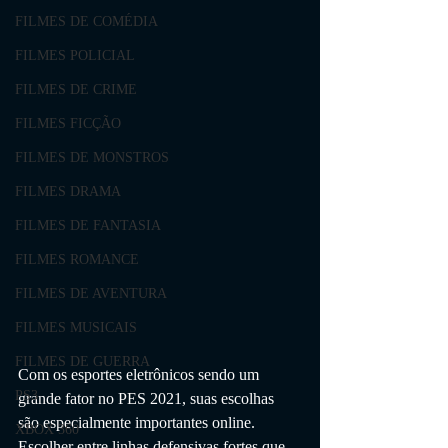
FILMES DE COMÉDIA
FILMES POLICIAL
FILMES DE CRIME
FILMES FICÇÃO
FILMES DE MONSTROS
FILMES DRAMA
FILMES DE FANTASIA
FILMES ROMANCE
FILMES DE AVENTURA
FILMES MUSICAIS
FILMES DE GUERRA
Com os esportes eletrônicos sendo um 
PS3
grande fator no PES 2021, suas escolhas 
são especialmente importantes online. 
XBOX 360
Escolher entre linhas defensivas fortes que 