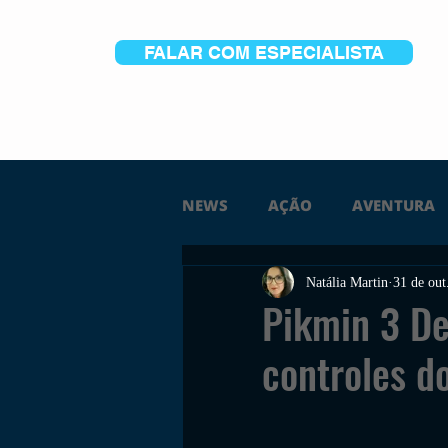
FALAR COM ESPECIALISTA
NEWS
AÇÃO
AVENTURA
Natália Martin
31 de out
FICÇÃO
TERROR
PC
Pikmin 3 De
controles d
TRAILER
PLATAFORMA
SOBREVIVÊNCIA
CONSTR