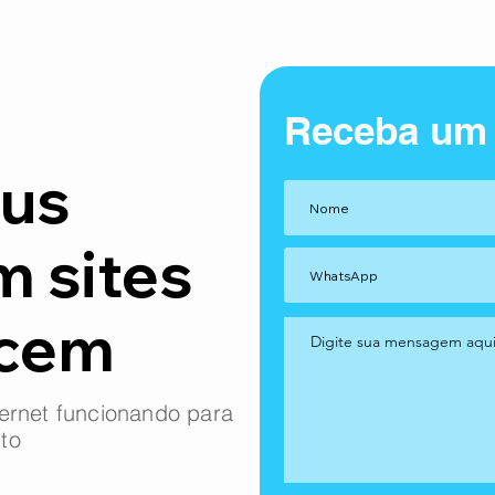
Receba um
us
m sites
ncem
ernet funcionando para
to