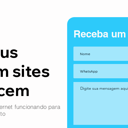
Receba um
us
m sites
ncem
ernet funcionando para
to