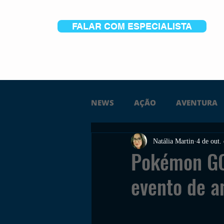
FALAR COM ESPECIALISTA
NEWS
AÇÃO
AVENTURA
Natália Martin
4 de out.
FICÇÃO
TERROR
PC
Pokémon GO:
evento de a
TRAILER
PLATAFORMA
SOBREVIVÊNCIA
CONSTR