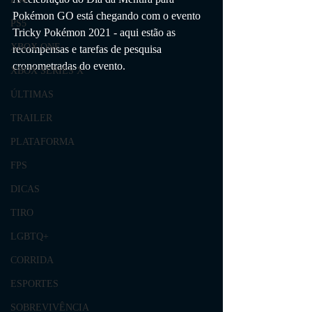
Pokémon GO está chegando com o evento 
PS5
Tricky Pokémon 2021 - aqui estão as 
XBOX ONE
recompensas e tarefas de pesquisa 
cronometradas do evento.
XBOX SERIES X
ÚLTIMAS
TRAILER
PLATAFORMA
FPS
DICAS
TIRO
LGBTQ+
CORRIDA
ESPORTES
SOBREVIVÊNCIA