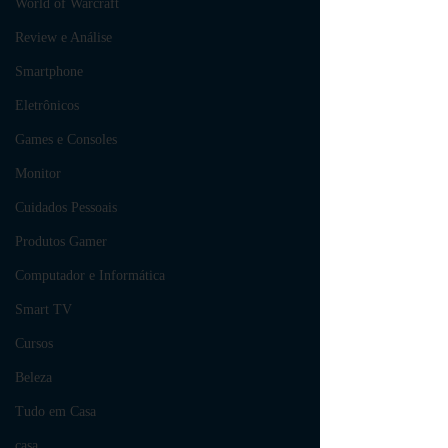
World of Warcraft
Review e Análise
Smartphone
Eletrônicos
Games e Consoles
Monitor
Cuidados Pessoais
Produtos Gamer
Computador e Informática
Smart TV
Cursos
Beleza
Tudo em Casa
casa