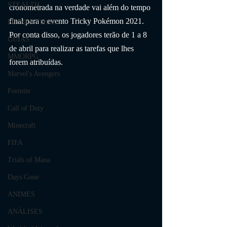
STEALTH
cronometrada na verdade vai além do tempo 
final para o evento Tricky Pokémon 2021. 
FILMES Thriller
Por conta disso, os jogadores terão de 1 a 8 
GUIAS
de abril para realizar as tarefas que lhes 
MMORPG
forem atribuídas.
Marvel's Avengers
Fortnite
Call of Duty
Minecraft
FIFA
Trials of Mana
Days Gone
ANIMES
ANÁLISES