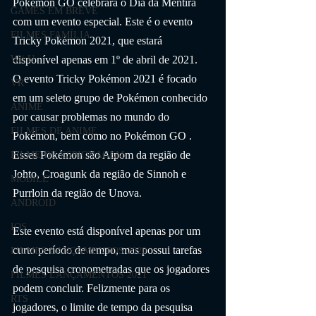
Pokémon GO celebrará o Dia da Mentira 
GAMES EM BREVE
com um evento especial. Este é o evento 
FILMES FAMÍLIA
Tricky Pokémon 2021, que estará 
disponível apenas em 1º de abril de 2021.
Wii U
O evento Tricky Pokémon 2021 é focado 
VR
em um seleto grupo de Pokémon conhecido 
ANIME
por causar problemas no mundo do 
FILMES DE ANIME
Pokémon, bem como no Pokémon GO . 
Esses Pokémon são Aipom da região de 
FILME DE ESPIONAGEM
Johto, Croagunk da região de Sinnoh e 
MOBILE
Purrloin da região de Unova.
ANDROID
IOS
Este evento está disponível apenas por um 
curto período de tempo, mas possui tarefas 
FILMES LANÇAMENTOS 2020
de pesquisa cronometradas que os jogadores 
FILMES LANÇAMENTOS 2021
podem concluir. Felizmente para os 
RTS
jogadores, o limite de tempo da pesquisa 