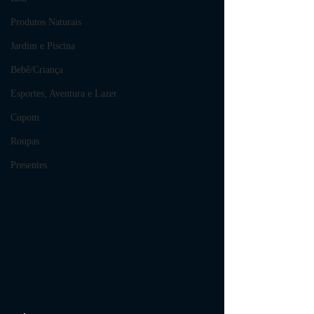
Produtos Naturais
Jardim e Piscina
Bebê/Criança
Esportes, Aventura e Lazer
Cupom
Roupas
Presentes