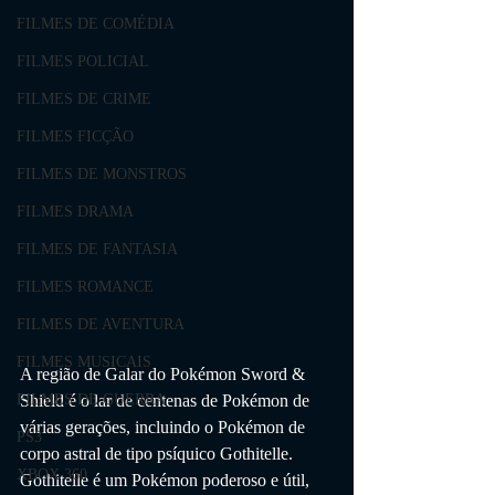
FILMES DE COMÉDIA
FILMES POLICIAL
FILMES DE CRIME
FILMES FICÇÃO
FILMES DE MONSTROS
FILMES DRAMA
FILMES DE FANTASIA
FILMES ROMANCE
FILMES DE AVENTURA
FILMES MUSICAIS
A região de Galar do Pokémon Sword & 
Shield é o lar de centenas de Pokémon de 
FILMES DE GUERRA
várias gerações, incluindo o Pokémon de 
PS3
corpo astral de tipo psíquico Gothitelle. 
XBOX 360
Gothitelle é um Pokémon poderoso e útil, 