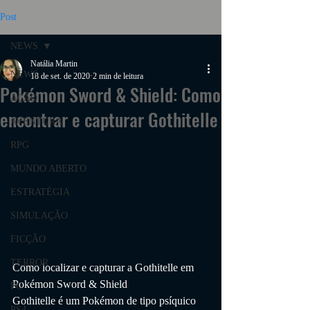
Post
NEWS
Natália Martin
NEWS
18 de set. de 2020
2 min de leitura
Pokémon Sword & Shield: Como
AÇÃO
encontrar e capturar Gothitelle
AVENTURA
RPG
MUNDO ABERTO
ESTRATÉGIA
SIMULAÇÃO
FICÇÃO
TERROR
Como localizar e capturar a Gothitelle em 
Pokémon Sword & Shield
PC
Gothitelle é um Pokémon de tipo psíquico 
PS4