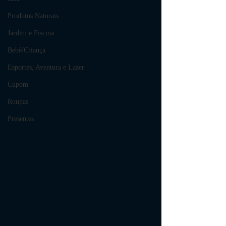
Produtos Naturais
Jardim e Piscina
Bebê/Criança
Esportes, Aventura e Lazer
Cupom
Roupas
Presentes