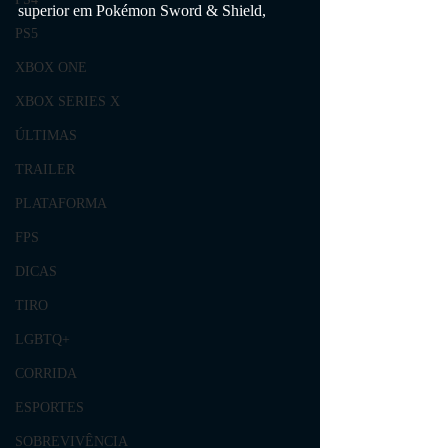
superior em Pokémon Sword & Shield,
PS5
XBOX ONE
XBOX SERIES X
ÚLTIMAS
TRAILER
PLATAFORMA
FPS
DICAS
TIRO
LGBTQ+
CORRIDA
ESPORTES
SOBREVIVÊNCIA