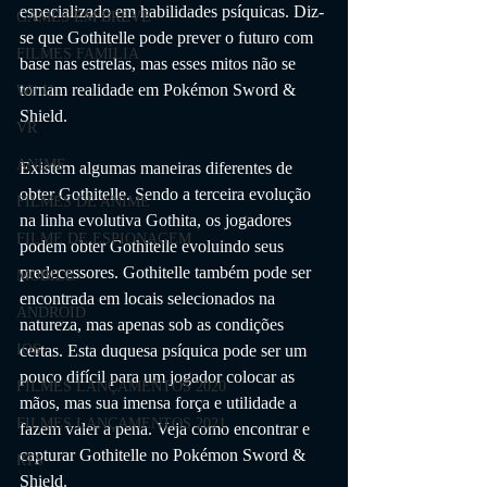
especializado em habilidades psíquicas. Diz-
GAMES EM BREVE
se que Gothitelle pode prever o futuro com 
FILMES FAMÍLIA
base nas estrelas, mas esses mitos não se 
tornam realidade em Pokémon Sword & 
Wii U
Shield.
VR
ANIME
Existem algumas maneiras diferentes de 
obter Gothitelle. Sendo a terceira evolução 
FILMES DE ANIME
na linha evolutiva Gothita, os jogadores 
FILME DE ESPIONAGEM
podem obter Gothitelle evoluindo seus 
predecessores. Gothitelle também pode ser 
MOBILE
encontrada em locais selecionados na 
ANDROID
natureza, mas apenas sob as condições 
certas. Esta duquesa psíquica pode ser um 
IOS
pouco difícil para um jogador colocar as 
FILMES LANÇAMENTOS 2020
mãos, mas sua imensa força e utilidade a 
FILMES LANÇAMENTOS 2021
fazem valer a pena. Veja como encontrar e 
capturar Gothitelle no Pokémon Sword & 
RTS
Shield.