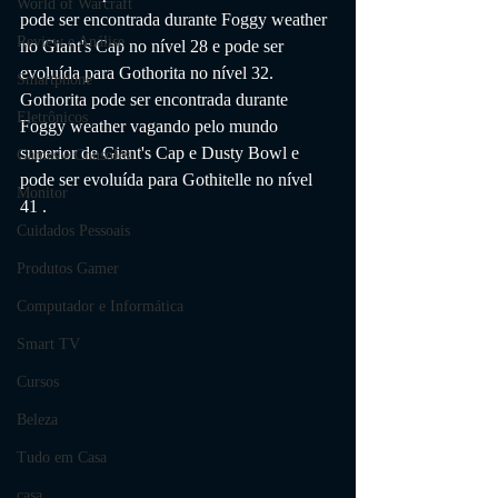
World of Warcraft
pode ser encontrada durante Foggy weather 
Review e Análise
no Giant's Cap no nível 28 e pode ser 
evoluída para Gothorita no nível 32. 
Smartphone
Gothorita pode ser encontrada durante 
Eletrônicos
Foggy weather vagando pelo mundo 
superior de Giant's Cap e Dusty Bowl e 
Games e Consoles
pode ser evoluída para Gothitelle no nível 
Monitor
41 .
Cuidados Pessoais
Produtos Gamer
Computador e Informática
Smart TV
Cursos
Beleza
Tudo em Casa
casa