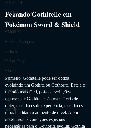
STEALTH
Pegando Gothitelle em 
FILMES Thriller
Pokémon Sword & Shield
GUIAS
MMORPG
Marvel's Avengers
Fortnite
Call of Duty
Minecraft
Primeiro, Gothitelle pode ser obtida 
FIFA
evoluindo um Gothita ou Gothorita. Este é o 
Trials of Mana
método mais fácil, pois as evoluções 
menores de Gothitelle são mais fáceis de 
Days Gone
obter, e os doces de experiência, e os doces 
ANIMES
raros facilitam o aumento de nível. Além 
disso, não há condições especiais 
ANÁLISES
necessárias para o Gothorita evoluir. Gothita 