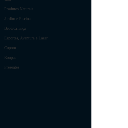
Produtos Naturais
Jardim e Piscina
Bebê/Criança
Esportes, Aventura e Lazer
Cupom
Roupas
Presentes