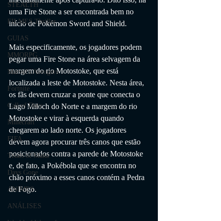
STEALTH
uma Fire Stone a ser encontrada bem no 
FILMES Thriller
início de Pokémon Sword and Shield.
GUIAS
Mais especificamente, os jogadores podem 
MMORPG
pegar uma Fire Stone na área selvagem da 
margem do rio Motostoke, que está 
Marvel's Avengers
localizada a leste de Motostoke. Nesta área, 
Fortnite
os fãs devem cruzar a ponte que conecta o 
Call of Duty
Lago Miloch do Norte e a margem do rio 
Motostoke e virar à esquerda quando 
Minecraft
chegarem ao lado norte. Os jogadores 
FIFA
devem agora procurar três canos que estão 
posicionados contra a parede de Motostoke 
Trials of Mana
e, de fato, a Pokébola que se encontra no 
Days Gone
chão próximo a esses canos contém a Pedra 
de Fogo.
ANIMES
ANÁLISES