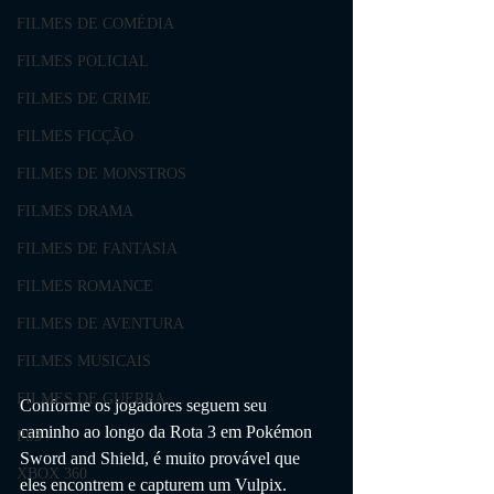
FILMES DE COMÉDIA
FILMES POLICIAL
FILMES DE CRIME
FILMES FICÇÃO
FILMES DE MONSTROS
FILMES DRAMA
FILMES DE FANTASIA
FILMES ROMANCE
FILMES DE AVENTURA
FILMES MUSICAIS
FILMES DE GUERRA
Conforme os jogadores seguem seu 
caminho ao longo da Rota 3 em Pokémon 
PS3
Sword and Shield, é muito provável que 
XBOX 360
eles encontrem e capturem um Vulpix. 