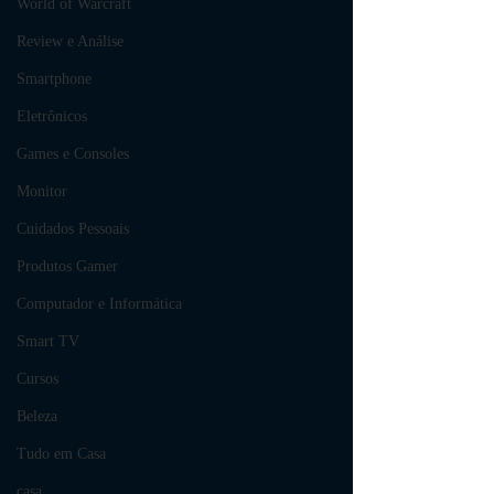
World of Warcraft
Review e Análise
Smartphone
Eletrônicos
Games e Consoles
Monitor
Cuidados Pessoais
Produtos Gamer
Computador e Informática
Smart TV
Cursos
Beleza
Tudo em Casa
casa