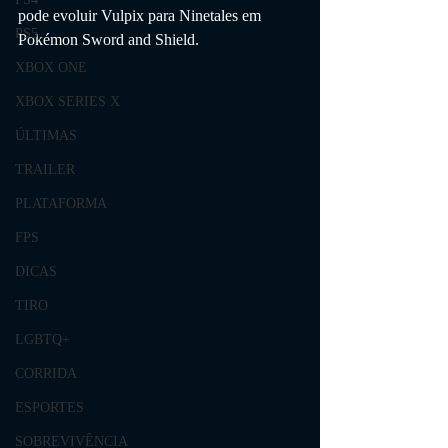
pode evoluir Vulpix para Ninetales em 
PS5
Pokémon Sword and Shield.
XBOX ONE
XBOX SERIES X
ÚLTIMAS
TRAILER
PLATAFORMA
FPS
DICAS
TIRO
LGBTQ+
CORRIDA
ESPORTES
SOBREVIVÊNCIA