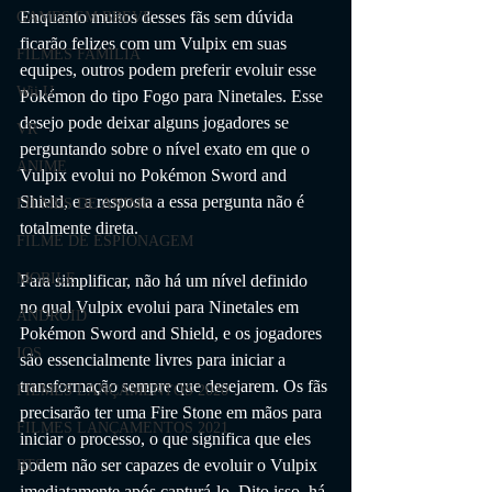
Enquanto muitos desses fãs sem dúvida 
GAMES EM BREVE
ficarão felizes com um Vulpix em suas 
FILMES FAMÍLIA
equipes, outros podem preferir evoluir esse 
Wii U
Pokémon do tipo Fogo para Ninetales. Esse 
desejo pode deixar alguns jogadores se 
VR
perguntando sobre o nível exato em que o 
ANIME
Vulpix evolui no Pokémon Sword and 
Shield, e a resposta a essa pergunta não é 
FILMES DE ANIME
totalmente direta.
FILME DE ESPIONAGEM
MOBILE
Para simplificar, não há um nível definido 
no qual Vulpix evolui para Ninetales em 
ANDROID
Pokémon Sword and Shield, e os jogadores 
IOS
são essencialmente livres para iniciar a 
transformação sempre que desejarem. Os fãs 
FILMES LANÇAMENTOS 2020
precisarão ter uma Fire Stone em mãos para 
FILMES LANÇAMENTOS 2021
iniciar o processo, o que significa que eles 
podem não ser capazes de evoluir o Vulpix 
RTS
imediatamente após capturá-lo. Dito isso, há 