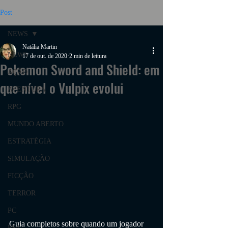
Post
NEWS
Natália Martin
NEWS
17 de out. de 2020
2 min de leitura
Pokemon Sword and Shield: em
AÇÃO
que nível o Vulpix evolui
AVENTURA
RPG
MUNDO ABERTO
ESTRATÉGIA
SIMULAÇÃO
FICÇÃO
TERROR
PC
Guia completos sobre quando um jogador 
PS4