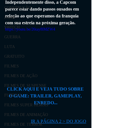
Independentemente disso, a Capcom 
CONSTRUÇÃO
parece estar dando passos ousados ​​em 
relação ao que esperamos da franquia 
INDIE
com sua estreia na próxima geração.
SWITCH
https://youtu.be/26tay8lMZW4
GUERRA
LUTA
GRATUITO
FILMES
FILMES DE AÇÃO
FILMES DE SUSPENSE
CLICK AQUI E VEJA TUDO SOBRE 
FURTIVO
O GAME: TRAILER, GAMEPLAY, 
ENREDO...
FILMES SUPER HERÓIS
FILMES DE ANIMAÇÃO
IR A PÁGINA 2 > DO JOGO
FILMES DE TERROR