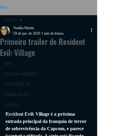
Post
NEWS
Natália Martin
NEWS
29 de jun. de 2020
1 min de leitura
Primeiro trailer de Resident
AÇÃO
Evil: Village
AVENTURA
RPG
MUNDO ABERTO
ESTRATÉGIA
SIMULAÇÃO
FICÇÃO
Resident Evil: Village é a próxima 
TERROR
entrada principal da franquia de terror 
PC
de sobrevivência da Capcom, e parece 
horrível e ridícula. A série está ficando 
PS4