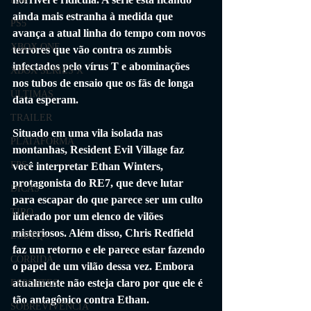
ainda mais estranha à medida que 
PS5
avança a atual linha do tempo com novos 
XBOX ONE
terrores que vão contra os zumbis 
infectados pelo vírus T e abominações 
XBOX SERIES X
nos tubos de ensaio que os fãs de longa 
ÚLTIMAS
data esperam.
TRAILER
Situado em uma vila isolada nas 
PLATAFORMA
montanhas, Resident Evil Village faz 
FPS
você interpretar Ethan Winters, 
protagonista do RE7, que deve lutar 
DICAS
para escapar do que parece ser um culto 
TIRO
liderado por um elenco de vilões 
misteriosos. Além disso, Chris Redfield 
LGBTQ+
faz um retorno e ele parece estar fazendo 
CORRIDA
o papel de um vilão dessa vez. Embora 
atualmente não esteja claro por que ele é 
ESPORTES
tão antagônico contra Ethan. 
SOBREVIVÊNCIA