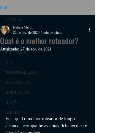
Post
NEWS
Natália Martin
NEWS
22 de dez. de 2020
5 min de leitura
Qual é o melhor roteador?
AÇÃO
Atualizado:
27 de abr. de 2021
AVENTURA
RPG
MUNDO ABERTO
ESTRATÉGIA
SIMULAÇÃO
FICÇÃO
TERROR
Veja qual o melhor roteador de longo 
PC
alcance
, acompanhe as notas ficha técnica e 
a revisão completa.
PS4