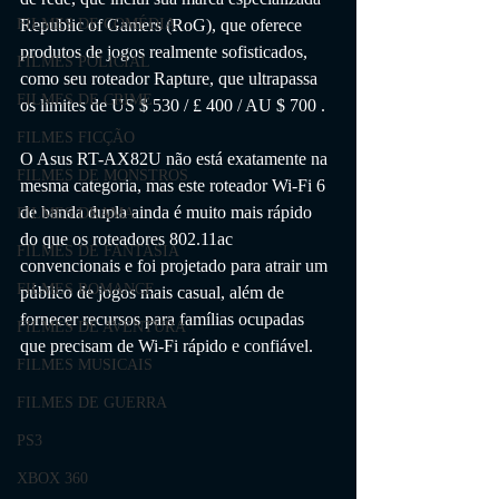
FILMES DE COMÉDIA
Republic of Gamers (RoG), que oferece 
produtos de jogos realmente sofisticados, 
FILMES POLICIAL
como seu roteador Rapture, que ultrapassa 
FILMES DE CRIME
os limites de US $ 530 / £ 400 / AU $ 700 . 
FILMES FICÇÃO
O Asus RT-AX82U não está exatamente na 
FILMES DE MONSTROS
mesma categoria, mas este roteador Wi-Fi 6 
de banda dupla ainda é muito mais rápido 
FILMES DRAMA
do que os roteadores 802.11ac 
FILMES DE FANTASIA
convencionais e foi projetado para atrair um 
FILMES ROMANCE
público de jogos mais casual, além de 
fornecer recursos para famílias ocupadas 
FILMES DE AVENTURA
que precisam de Wi-Fi rápido e confiável.
FILMES MUSICAIS
FILMES DE GUERRA
PS3
XBOX 360