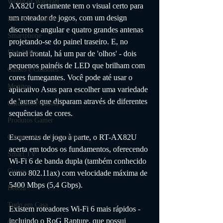
World of Warcraft
AX82U certamente tem o visual certo para 
um roteador de jogos, com um design 
Review e Análise
discreto e angular e quatro grandes antenas 
Smartphone
projetando-se do painel traseiro. E, no 
Eletrônicos
painel frontal, há um par de 'olhos' - dois 
pequenos painéis de LED que brilham com 
Games e Consoles
cores fumegantes. Você pode até usar o 
Monitor
aplicativo Asus para escolher uma variedade 
de 'auras' que disparam através de diferentes 
Cuidados Pessoais
sequências de cores. 
Produtos Gamer
Esquemas de jogo à parte, o RT-AX82U 
Computador e Informática
acerta em todos os fundamentos, oferecendo 
Smart TV
Wi-Fi 6 de banda dupla (também conhecido 
Cursos
como 802.11ax) com velocidade máxima de 
5400 Mbps (5,4 Gbps). 
Beleza
Tudo em Casa
Existem roteadores Wi-Fi 6 mais rápidos - 
incluindo o RoG Rapture, que possui 
casa