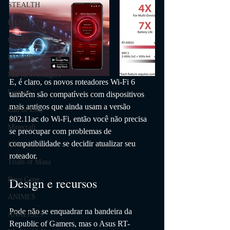
STEALTH
FILMES Thriller
GUIAS
MMORPG
Marvel's Avengers
E, é claro, os novos roteadores Wi-Fi 6 
Fortnite
também são compatíveis com dispositivos 
mais antigos que ainda usam a versão 
Call of Duty
802.11ac do Wi-Fi, então você não precisa 
Minecraft
se preocupar com problemas de 
compatibilidade se decidir atualizar seu 
FIFA
roteador.
Trials of Mana
Design e recursos
Days Gone
ANIMES
Pode não se enquadrar na bandeira da 
ANÁLISES
Republic of Gamers, mas o Asus RT-