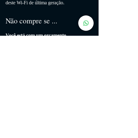
deste Wi-Fi de última geração.
Não compre se ...
Você está com um orçamento
limitado O RT-AX82U tem uma boa 
relação custo-benefício, mas se sua conexão 
de banda larga for inferior a 100 Mbps, 
provavelmente você não precisará da 
velocidade total de um roteador Wi-Fi 6. 
Existem muitos roteadores 802.11ac mais 
baratos que lidarão com a banda larga 
doméstica.
Você não é um jogador
Muitos dos recursos do RT-AX82U são 
projetados especificamente para jogos. Se 
você deseja apenas um Wi-Fi mais rápido 