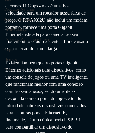
enormes 11 Gbps - mas é uma boa 
Produtos Naturais
velocidade para um roteador nessa faixa de 
Jardim e Piscina
preço. O RT-AX82U não inclui um modem, 
portanto, fornece uma porta Gigabit 
Bebê/Criança
Ethernet dedicada para conectar ao seu 
Esportes, Aventura e Lazer
modem ou roteador existente a fim de usar a 
sua conexão de banda larga. 
Cupom
Roupas
Existem também quatro portas Gigabit 
Ethernet adicionais para dispositivos, como 
Presentes
um console de jogos ou uma TV inteligente, 
que funcionam melhor com uma conexão 
com fio sem atrasos, sendo uma delas 
designada como a porta de jogos e tendo 
prioridade sobre os dispositivos conectados 
para as outras portas Ethernet. E, 
finalmente, há uma única porta USB 3.1 
para compartilhar um dispositivo de 