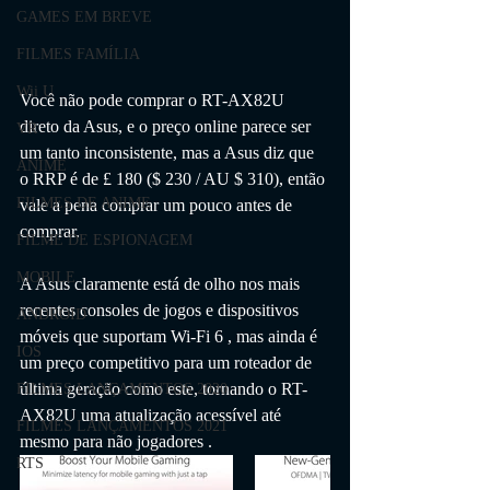
GAMES EM BREVE
FILMES FAMÍLIA
Wii U
Você não pode comprar o RT-AX82U 
direto da Asus, e o preço online parece ser 
VR
um tanto inconsistente, mas a Asus diz que 
ANIME
o RRP é de £ 180 ($ 230 / AU $ 310), então 
FILMES DE ANIME
vale a pena comprar um pouco antes de 
comprar. 
FILME DE ESPIONAGEM
MOBILE
A Asus claramente está de olho nos mais 
recentes consoles de jogos e dispositivos 
ANDROID
móveis que suportam Wi-Fi 6 , mas ainda é 
IOS
um preço competitivo para um roteador de 
última geração como este, tornando o RT-
FILMES LANÇAMENTOS 2020
AX82U uma atualização acessível até 
FILMES LANÇAMENTOS 2021
mesmo para não jogadores . 
RTS