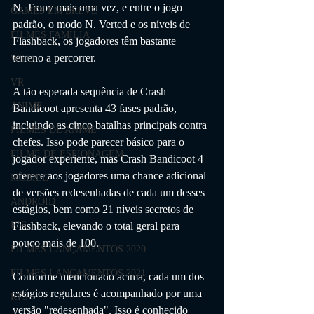
N. Tropy mais uma vez, e entre o jogo 
GAMES EM BREVE
padrão, o modo N. Verted e os níveis de 
FILMES FAMÍLIA
Flashback, os jogadores têm bastante 
terreno a percorrer.
Wii U
VR
A tão esperada sequência de Crash 
ANIME
Bandicoot apresenta 43 fases padrão, 
incluindo as cinco batalhas principais contra 
FILMES DE ANIME
chefes. Isso pode parecer básico para o 
FILME DE ESPIONAGEM
jogador experiente, mas Crash Bandicoot 4 
oferece aos jogadores uma chance adicional 
MOBILE
de versões redesenhadas de cada um desses 
ANDROID
estágios, bem como 21 níveis secretos de 
Flashback, elevando o total geral para 
IOS
pouco mais de 100.
FILMES LANÇAMENTOS 2020
FILMES LANÇAMENTOS 2021
Conforme mencionado acima, cada um dos 
estágios regulares é acompanhado por uma 
RTS
versão "redesenhada". Isso é conhecido 