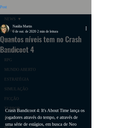
Post
NEWS
Natália Martin
NEWS
6 de out. de 2020
2 min de leitura
Quantos níveis tem no Crash
AÇÃO
Bandicoot 4
AVENTURA
RPG
MUNDO ABERTO
ESTRATÉGIA
SIMULAÇÃO
FICÇÃO
TERROR
Crash Bandicoot 4: It's About Time lança os 
jogadores através do tempo, e através de 
PC
uma série de estágios, em busca de Neo 
PS4