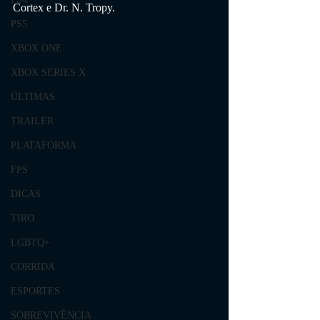
Cortex e Dr. N. Tropy.
PS5
XBOX ONE
XBOX SERIES X
ÚLTIMAS
TRAILER
PLATAFORMA
FPS
DICAS
TIRO
LGBTQ+
CORRIDA
ESPORTES
SOBREVIVÊNCIA