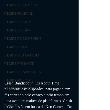
FILMES DE COMÉDIA
FILMES POLICIAL
FILMES DE CRIME
FILMES FICÇÃO
FILMES DE MONSTROS
FILMES DRAMA
FILMES DE FANTASIA
FILMES ROMANCE
FILMES DE AVENTURA
FILMES MUSICAIS
Crash Bandicoot 4: It's About Time 
finalmente está disponível para jogar e tem 
FILMES DE GUERRA
fãs correndo pelo espaço e pelo tempo em 
PS3
uma aventura maluca de plataformas. Crash 
XBOX 360
e Coco estão em busca de Neo Cortex e Dr. 