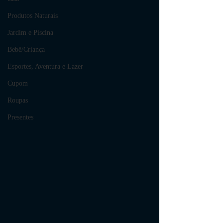
Produtos Naturais
Jardim e Piscina
Bebê/Criança
Esportes, Aventura e Lazer
Cupom
Roupas
Presentes