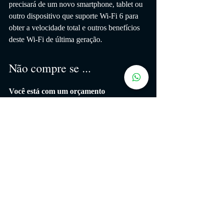
precisará de um novo smartphone, tablet ou 
outro dispositivo que suporte Wi-Fi 6 para 
obter a velocidade total e outros benefícios 
deste Wi-Fi de última geração.
Não compre se ...
Você está com um orçamento
limitado O RT-AX82U tem uma boa 
relação custo-benefício, mas se sua conexão 
de banda larga for inferior a 100 Mbps, 
provavelmente você não precisará da 
velocidade total de um roteador Wi-Fi 6. 
Existem muitos roteadores 802.11ac mais 
baratos que lidarão com a banda larga 
doméstica.
Você não é um jogador