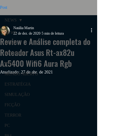
Post
NEWS
Natália Martin
NEWS
22 de dez. de 2020
5 min de leitura
Review e Análise completa do
AÇÃO
Roteador Asus Rt-ax82u
AVENTURA
Ax5400 Wifi6 Aura Rgb
RPG
Atualizado:
27 de abr. de 2021
MUNDO ABERTO
ESTRATÉGIA
SIMULAÇÃO
FICÇÃO
TERROR
PC
PS4