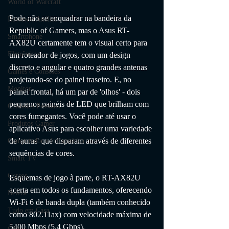
World of Warcraft
Pode não se enquadrar na bandeira da 
Review e Análise
Republic of Gamers, mas o Asus RT-
Smartphone
AX82U certamente tem o visual certo para 
Eletrônicos
um roteador de jogos, com um design 
discreto e angular e quatro grandes antenas 
Games e Consoles
projetando-se do painel traseiro. E, no 
Monitor
painel frontal, há um par de 'olhos' - dois 
pequenos painéis de LED que brilham com 
Cuidados Pessoais
cores fumegantes. Você pode até usar o 
Produtos Gamer
aplicativo Asus para escolher uma variedade 
de 'auras' que disparam através de diferentes 
Computador e Informática
sequências de cores. 
Smart TV
Cursos
Esquemas de jogo à parte, o RT-AX82U 
acerta em todos os fundamentos, oferecendo 
Beleza
Wi-Fi 6 de banda dupla (também conhecido 
Tudo em Casa
como 802.11ax) com velocidade máxima de 
5400 Mbps (5,4 Gbps). 
casa