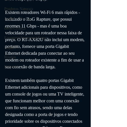
Produtos Naturais
Existem roteadores Wi-Fi 6 mais rápidos - 
Jardim e Piscina
incluindo o RoG Rapture, que possui 
enormes 11 Gbps - mas é uma boa 
Bebê/Criança
velocidade para um roteador nessa faixa de 
Esportes, Aventura e Lazer
preço. O RT-AX82U não inclui um modem, 
portanto, fornece uma porta Gigabit 
Cupom
Ethernet dedicada para conectar ao seu 
Roupas
modem ou roteador existente a fim de usar a 
sua conexão de banda larga. 
Presentes
Existem também quatro portas Gigabit 
Ethernet adicionais para dispositivos, como 
um console de jogos ou uma TV inteligente, 
que funcionam melhor com uma conexão 
com fio sem atrasos, sendo uma delas 
designada como a porta de jogos e tendo 
prioridade sobre os dispositivos conectados 