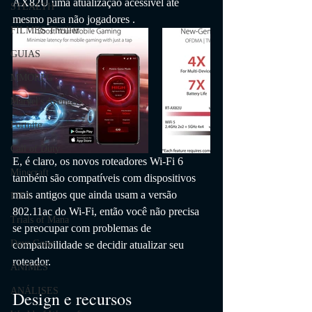
AX82U uma atualização acessível até 
STEALTH
mesmo para não jogadores . 
FILMES Thriller
GUIAS
MMORPG
Marvel's Avengers
Fortnite
Call of Duty
E, é claro, os novos roteadores Wi-Fi 6 
Minecraft
também são compatíveis com dispositivos 
mais antigos que ainda usam a versão 
FIFA
802.11ac do Wi-Fi, então você não precisa 
Trials of Mana
se preocupar com problemas de 
Days Gone
compatibilidade se decidir atualizar seu 
roteador.
ANIMES
ANÁLISES
Design e recursos