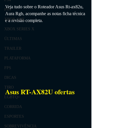
Veja tudo sobre o 
Roteador Asus Rt-ax82u, 
PS5
Aura Rgb, acompanhe as notas ficha técnica 
XBOX ONE
e a revisão completa.
XBOX SERIES X
ÚLTIMAS
TRAILER
PLATAFORMA
FPS
DICAS
TIRO
Asus RT-AX82U ofertas
LGBTQ+
CORRIDA
ESPORTES
SOBREVIVÊNCIA