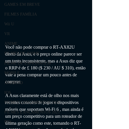
GAMES EM BREVE
FILMES FAMÍLIA
Wii U
VR
ANIME
Você não pode comprar o RT-AX82U 
FILMES DE ANIME
direto da Asus, e o preço online parece ser 
um tanto inconsistente, mas a Asus diz que 
FILME DE ESPIONAGEM
o RRP é de £ 180 ($ 230 / AU $ 310), então 
MOBILE
vale a pena comprar um pouco antes de 
comprar. 
ANDROID
IOS
A Asus claramente está de olho nos mais 
recentes consoles de jogos e dispositivos 
FILMES LANÇAMENTOS 2020
móveis que suportam Wi-Fi 6 , mas ainda é 
FILMES LANÇAMENTOS 2021
um preço competitivo para um roteador de 
RTS
última geração como este, tornando o RT-