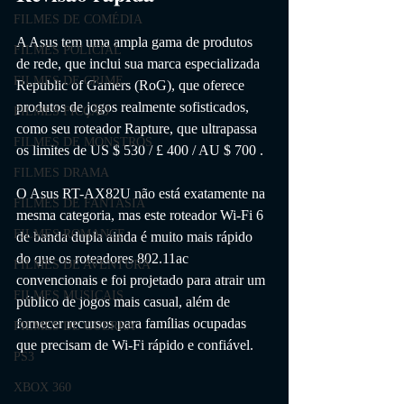
FILMES DE COMÉDIA
A Asus tem uma ampla gama de produtos 
FILMES POLICIAL
de rede, que inclui sua marca especializada 
FILMES DE CRIME
Republic of Gamers (RoG), que oferece 
produtos de jogos realmente sofisticados, 
FILMES FICÇÃO
como seu roteador Rapture, que ultrapassa 
FILMES DE MONSTROS
os limites de US $ 530 / £ 400 / AU $ 700 . 
FILMES DRAMA
O Asus RT-AX82U não está exatamente na 
FILMES DE FANTASIA
mesma categoria, mas este roteador Wi-Fi 6 
FILMES ROMANCE
de banda dupla ainda é muito mais rápido 
do que os roteadores 802.11ac 
FILMES DE AVENTURA
convencionais e foi projetado para atrair um 
FILMES MUSICAIS
público de jogos mais casual, além de 
fornecer recursos para famílias ocupadas 
FILMES DE GUERRA
que precisam de Wi-Fi rápido e confiável.
PS3
XBOX 360