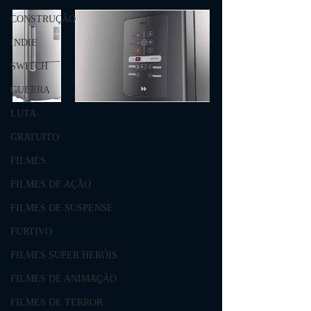
CONSTRUÇÃO
INDIE
SWITCH
GUERRA
LUTA
GRATUITO
FILMES
FILMES DE AÇÃO
FILMES DE SUSPENSE
FURTIVO
FILMES SUPER HERÓIS
FILMES DE ANIMAÇÃO
FILMES DE TERROR