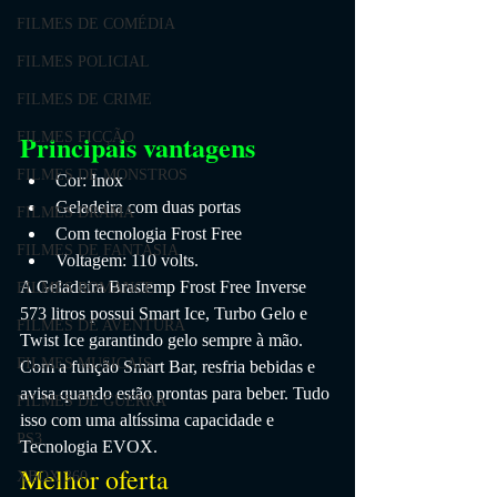
FILMES DE COMÉDIA
FILMES POLICIAL
FILMES DE CRIME
Principais vantagens
FILMES FICÇÃO
FILMES DE MONSTROS
Cor: Inox
Geladeira com duas portas
FILMES DRAMA
Com tecnologia Frost Free
FILMES DE FANTASIA
Voltagem: 110 volts.
A Geladeira Brastemp Frost Free Inverse 
FILMES ROMANCE
573 litros possui Smart Ice, Turbo Gelo e 
FILMES DE AVENTURA
Twist Ice garantindo gelo sempre à mão. 
FILMES MUSICAIS
Com a função Smart Bar, resfria bebidas e 
avisa quando estão prontas para beber. Tudo 
FILMES DE GUERRA
isso com uma altíssima capacidade e 
PS3
Tecnologia EVOX.
Melhor oferta
XBOX 360