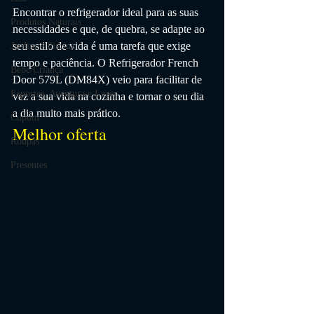
Encontrar o refrigerador ideal para as suas 
Produtos Naturais
necessidades e que, de quebra, se adapte ao 
seu estilo de vida é uma tarefa que exige 
Jardim e Piscina
tempo e paciência. O Refrigerador French 
Bebê/Criança
Door 579L (DM84X) veio para facilitar de 
Esportes, Aventura e Lazer
vez a sua vida na cozinha e tornar o seu dia 
a dia muito mais prático.
Cupom
Melhor oferta
Roupas
Presentes