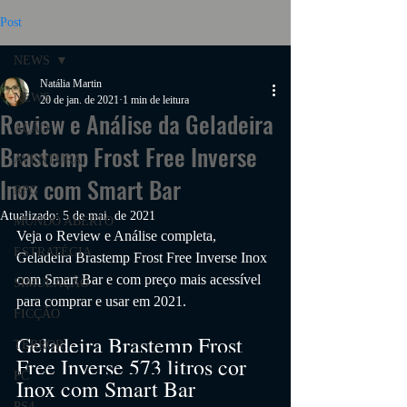
Post
NEWS
Natália Martin
NEWS
20 de jan. de 2021
1 min de leitura
Review e Análise da Geladeira
AÇÃO
Brastemp Frost Free Inverse
AVENTURA
Inox com Smart Bar
RPG
Atualizado:
5 de mai. de 2021
MUNDO ABERTO
Veja o Review e Análise completa, 
ESTRATÉGIA
Geladeira Brastemp Frost Free Inverse Inox 
com Smart Bar e com preço mais acessível 
SIMULAÇÃO
para comprar e usar em 2021.
FICÇÃO
Geladeira Brastemp Frost 
TERROR
Free Inverse 573 litros cor 
PC
Inox com Smart Bar 
PS4