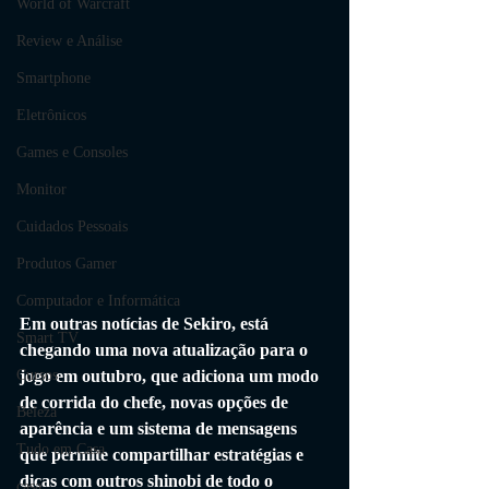
World of Warcraft
Review e Análise
Smartphone
Eletrônicos
Games e Consoles
Monitor
Cuidados Pessoais
Produtos Gamer
Computador e Informática
Em outras notícias de Sekiro, está 
Smart TV
chegando uma nova atualização para o 
jogo em outubro, que adiciona um modo 
Cursos
de corrida do chefe, novas opções de 
Beleza
aparência e um sistema de mensagens 
Tudo em Casa
que permite compartilhar estratégias e 
dicas com outros shinobi de todo o 
casa