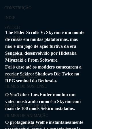
CONSTRUÇÃO
INDIE
SWITCH
The Elder Scrolls V: Skyrim é um monte 
GUERRA
de coisas em muitas plataformas, mas 
não é um jogo de ação furtiva da era 
LUTA
Sengoku, desenvolvido por Hidetaka 
GRATUITO
Miyazaki e From Software. 
Foi o caso até os modders começarem a 
FILMES
recriar Sekiro: Shadows Die Twice no 
FILMES DE AÇÃO
RPG seminal da Bethesda.
FILMES DE SUSPENSE
O YouTuber LowEnder montou um 
FURTIVO
vídeo mostrando como é o Skyrim com 
FILMES SUPER HERÓIS
mais de 100 mods Sekiro instalados. 
FILMES DE ANIMAÇÃO
O protagonista Wolf é instantaneamente 
FILMES DE TERROR