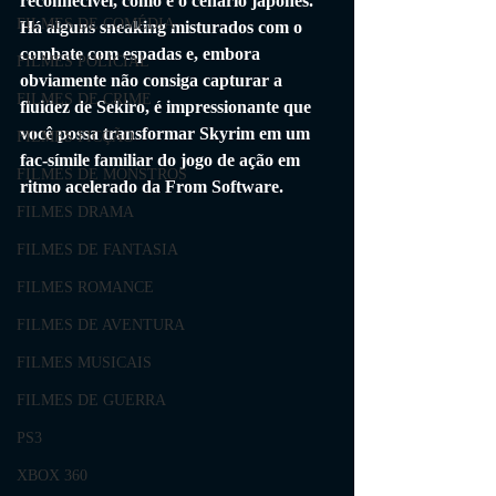
reconhecível, como é o cenário japonês. 
FILMES DE COMÉDIA
Há alguns sneaking misturados com o 
combate com espadas e, embora 
FILMES POLICIAL
obviamente não consiga capturar a 
FILMES DE CRIME
fluidez de Sekiro, é impressionante que 
você possa transformar Skyrim em um 
FILMES FICÇÃO
fac-símile familiar do jogo de ação em 
FILMES DE MONSTROS
ritmo acelerado da From Software.
FILMES DRAMA
FILMES DE FANTASIA
FILMES ROMANCE
FILMES DE AVENTURA
FILMES MUSICAIS
FILMES DE GUERRA
PS3
XBOX 360