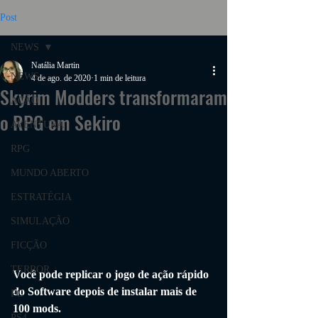
Post
NEWS
Natália Martin
NEWS
4 de ago. de 2020
1 min de leitura
Skyrim Modders transformaram
AÇÃO
o RPG em Sekiro
AVENTURA
RPG
MUNDO ABERTO
ESTRATÉGIA
SIMULAÇÃO
FICÇÃO
TERROR
Você pode replicar o jogo de ação rápido 
do Software depois de instalar mais de 
PC
100 mods.
PS4