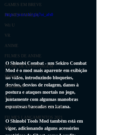
GAMES EM BREVE
https://youtu.be/glq7oi_afs0
FILMES FAMÍLIA
Wii U
VR
ANIME
FILMES DE ANIME
O Shinobi Combat - um Sekiro Combat 
FILME DE ESPIONAGEM
Mod é o mod mais aparente em exibição 
MOBILE
no vídeo, introduzindo bloqueios, 
desvios, desvios de rolagem, danos à 
ANDROID
postura e ataques mortais no jogo, 
IOS
juntamente com algumas manobras 
espantosas baseadas em katana. 
FILMES LANÇAMENTOS 2020
FILMES LANÇAMENTOS 2021
O Shinobi Tools Mod também está em 
RTS
vigor, adicionando alguns acessórios 