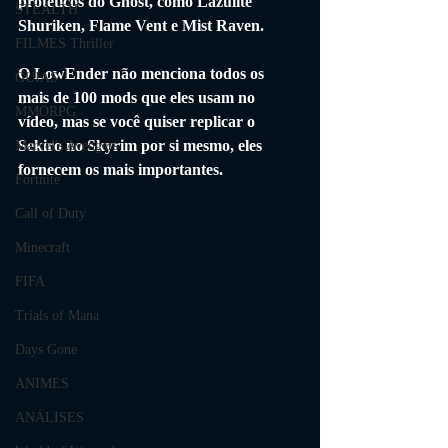
protéticos do Ghost, como Lazulite 
STEALTH
Shuriken, Flame Vent e Mist Raven. 
FILMES Thriller
O LowEnder não menciona todos os 
GUIAS
mais de 100 mods que eles usam no 
MMORPG
vídeo, mas se você quiser replicar o 
Sekiro no Skyrim por si mesmo, eles 
Marvel's Avengers
fornecem os mais importantes.
Fortnite
Call of Duty
Minecraft
FIFA
Trials of Mana
Days Gone
ANIMES
ANÁLISES