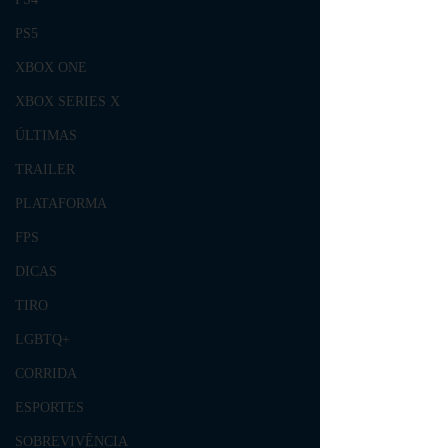
PS5
XBOX ONE
XBOX SERIES X
ÚLTIMAS
TRAILER
PLATAFORMA
FPS
DICAS
TIRO
LGBTQ+
CORRIDA
ESPORTES
SOBREVIVÊNCIA