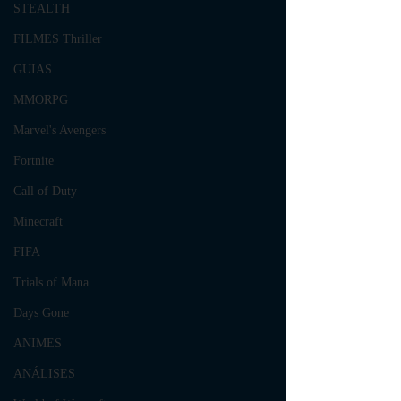
STEALTH
FILMES Thriller
GUIAS
MMORPG
Marvel's Avengers
Fortnite
Call of Duty
Minecraft
FIFA
Trials of Mana
Days Gone
ANIMES
ANÁLISES