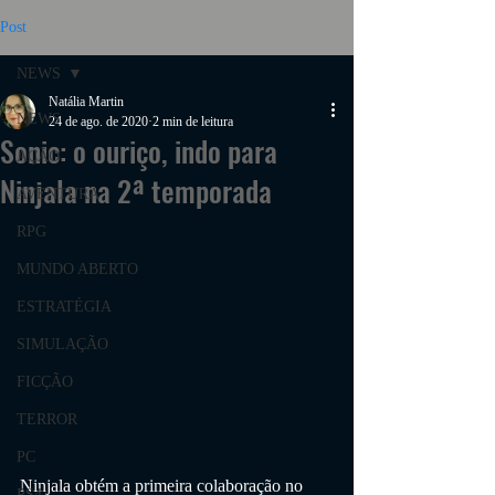
Post
NEWS
Natália Martin
NEWS
24 de ago. de 2020
2 min de leitura
Sonic: o ouriço, indo para
AÇÃO
Ninjala na 2ª temporada
AVENTURA
RPG
MUNDO ABERTO
ESTRATÉGIA
SIMULAÇÃO
FICÇÃO
TERROR
PC
Ninjala obtém a primeira colaboração no 
PS4