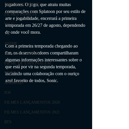
jogadores. O jogo, que atraiu muitas 
GAMES EM BREVE
comparações com Splatoon por seu estilo de 
FILMES FAMÍLIA
arte e jogabilidade, encerrará a primeira 
Wii U
temporada em 26/27 de agosto, dependendo 
de onde você mora.
VR
ANIME
Com a primeira temporada chegando ao 
fim, os desenvolvedores compartilharam 
FILMES DE ANIME
algumas informações interessantes sobre o 
FILME DE ESPIONAGEM
que está por vir na segunda temporada, 
MOBILE
incluindo uma colaboração com o ouriço 
azul favorito de todos, Sonic.
ANDROID
IOS
FILMES LANÇAMENTOS 2020
FILMES LANÇAMENTOS 2021
RTS