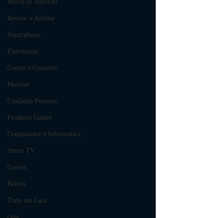
World of Warcraft
Review e Análise
Smartphone
Eletrônicos
Games e Consoles
Monitor
Cuidados Pessoais
Produtos Gamer
Computador e Informática
Smart TV
Cursos
Beleza
Tudo em Casa
casa