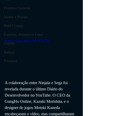
Produtos Naturais
Jardim e Piscina
Bebê/Criança
Esportes, Aventura e Lazer
https://youtu.be/q7wP21SU7gs
Cupom
Roupas
Presentes
A colaboração entre Ninjala e Sega foi 
revelada durante o último Diário do 
Desenvolvedor no YouTube. O CEO da 
GungHo Online, Kazuki Morishita, e o 
designer de jogos Motoki Kaneda 
encabeçaram o vídeo, mas compartilharam 