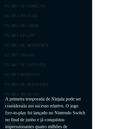
FILMES DE COMÉDIA
FILMES POLICIAL
FILMES DE CRIME
FILMES FICÇÃO
FILMES DE MONSTROS
FILMES DRAMA
FILMES DE FANTASIA
FILMES ROMANCE
FILMES DE AVENTURA
FILMES MUSICAIS
A primeira temporada de Ninjala pode ser 
FILMES DE GUERRA
considerada um sucesso relativo. O jogo 
free-to-play foi lançado no Nintendo Switch 
PS3
no final de junho e já conquistou 
XBOX 360
impressionantes quatro milhões de 