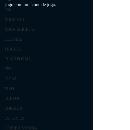
jogo com um ícone de jogo.
PS5
XBOX ONE
XBOX SERIES X
ÚLTIMAS
TRAILER
PLATAFORMA
FPS
DICAS
TIRO
LGBTQ+
CORRIDA
ESPORTES
SOBREVIVÊNCIA