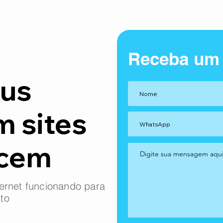
Receba um
us
m sites
ncem
ernet funcionando para
to