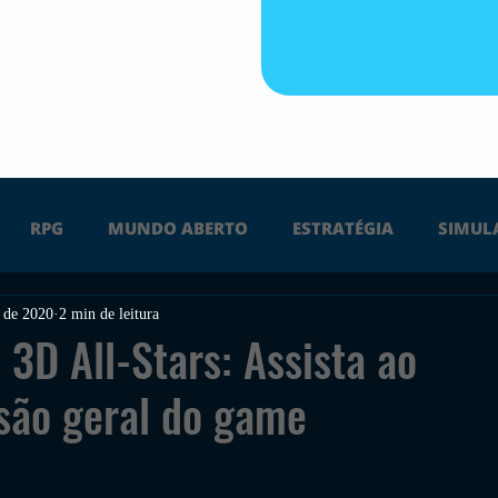
RPG
MUNDO ABERTO
ESTRATÉGIA
SIMUL
. de 2020
2 min de leitura
PS4
PS5
XBOX ONE
XBOX SERIES X
Ú
 3D All-Stars: Assista ao
isão geral do game
FPS
DICAS
TIRO
LGBTQ+
CORRIDA
UÇÃO
INDIE
SWITCH
GUERRA
LUTA