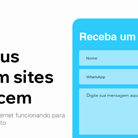
Receba um
us
m sites
ncem
ernet funcionando para
to