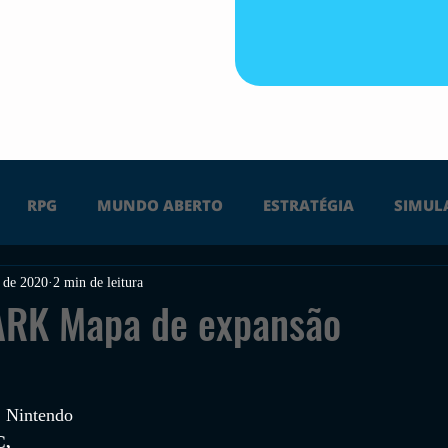
RPG
MUNDO ABERTO
ESTRATÉGIA
SIMUL
. de 2020
2 min de leitura
PS4
PS5
XBOX ONE
XBOX SERIES X
Ú
 ARK Mapa de expansão
FPS
DICAS
TIRO
LGBTQ+
CORRIDA
 
, Nintendo 
, 
UÇÃO
INDIE
SWITCH
GUERRA
LUTA