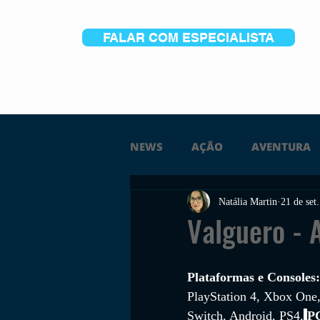
FALAR COM ESPECIALISTA
NEWS
AÇÃO
AVENTURA
Natália Martin
21 de set
FICÇÃO
TERROR
PC
Valguero -
TRAILER
PLATAFORMA
Plataformas e Consoles:
PlayStation 4, Xbox One
Switch, Android, PS4,
PC
SOBREVIVÊNCIA
CONSTR