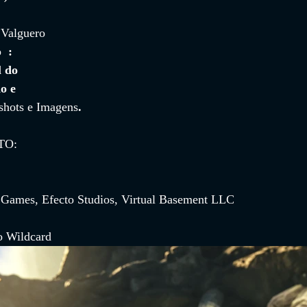
 
Valguero 
  
: 
l do 
o e 
shots e Imagens
.
TO:
t Games, Efecto Studios, Virtual Basement LLC
o Wildcard