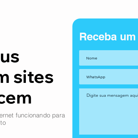
Receba um
us
m sites
ncem
ernet funcionando para
to