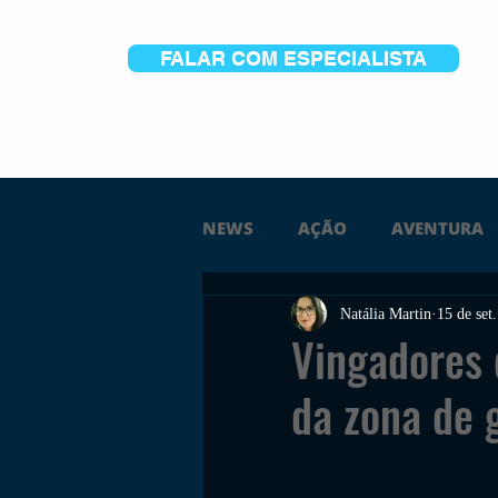
FALAR COM ESPECIALISTA
NEWS
AÇÃO
AVENTURA
Natália Martin
15 de set
FICÇÃO
TERROR
PC
Vingadores 
da zona de 
TRAILER
PLATAFORMA
SOBREVIVÊNCIA
CONSTR