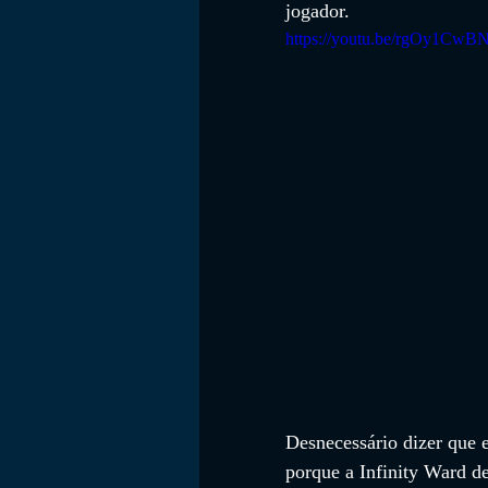
jogador.
https://youtu.be/rgOy1CwB
Desnecessário dizer que 
porque a Infinity Ward d