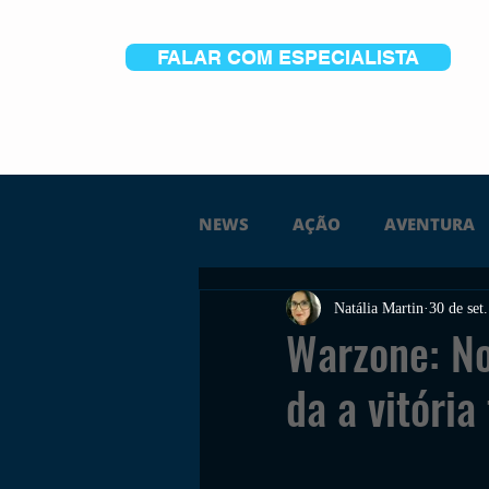
FALAR COM ESPECIALISTA
NEWS
AÇÃO
AVENTURA
Natália Martin
30 de set
FICÇÃO
TERROR
PC
Warzone: No
da a vitória
TRAILER
PLATAFORMA
SOBREVIVÊNCIA
CONSTR