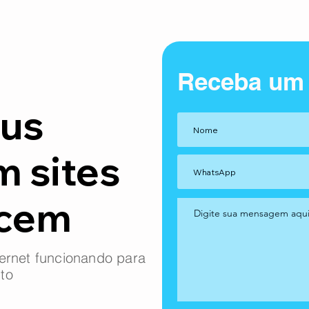
Receba um
us
m sites
ncem
ernet funcionando para
to