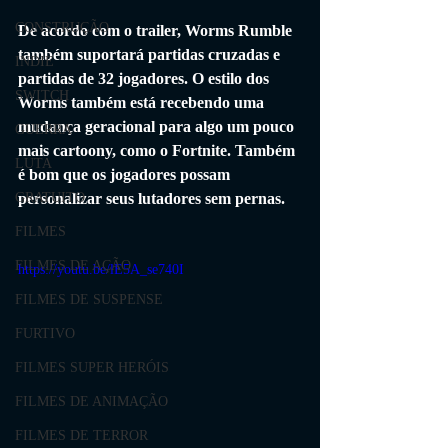
CONSTRUÇÃO
De acordo com o trailer, Worms Rumble 
também suportará partidas cruzadas e 
INDIE
partidas de 32 jogadores. O estilo dos 
SWITCH
Worms também está recebendo uma 
mudança geracional para algo um pouco 
GUERRA
mais cartoony, como o Fortnite. Também 
LUTA
é bom que os jogadores possam 
personalizar seus lutadores sem pernas.
GRATUITO
FILMES
FILMES DE AÇÃO
https://youtu.be/lE5A_se740I
FILMES DE SUSPENSE
FURTIVO
FILMES SUPER HERÓIS
FILMES DE ANIMAÇÃO
FILMES DE TERROR