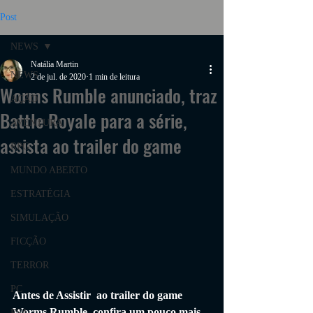
Post
NEWS
Natália Martin
NEWS
2 de jul. de 2020
1 min de leitura
Worms Rumble anunciado, traz
AÇÃO
Battle Royale para a série,
AVENTURA
assista ao trailer do game
RPG
MUNDO ABERTO
ESTRATÉGIA
SIMULAÇÃO
FICÇÃO
TERROR
PC
Antes de Assistir  ao trailer do game 
Worms Rumble, confira um pouco mais 
PS4