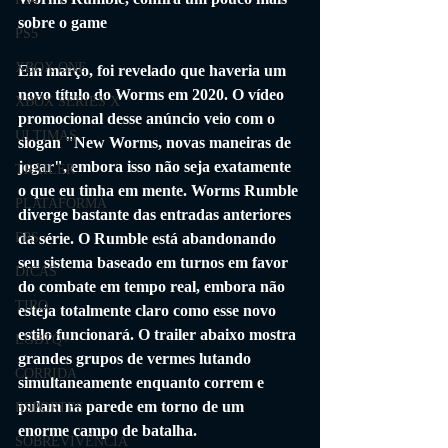
sobre o game
PS5
XBOX ONE
Em março, foi revelado que haveria um 
novo título do Worms em 2020. O vídeo 
XBOX SERIES X
promocional desse anúncio veio com o 
ÚLTIMAS
slogan "New Worms, novas maneiras de 
jogar", embora isso não seja exatamente 
TRAILER
o que eu tinha em mente. Worms Rumble 
PLATAFORMA
diverge bastante das entradas anteriores 
da série. O Rumble está abandonando 
FPS
seu sistema baseado em turnos em favor 
DICAS
do combate em tempo real, embora não 
TIRO
esteja totalmente claro como esse novo 
estilo funcionará. O trailer abaixo mostra 
LGBTQ+
grandes grupos de vermes lutando 
CORRIDA
simultaneamente enquanto correm e 
pulam na parede em torno de um 
ESPORTES
enorme campo de batalha.
SOBREVIVÊNCIA