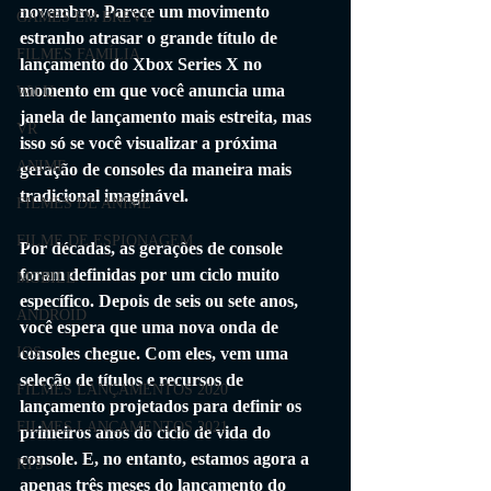
novembro. Parece um movimento 
GAMES EM BREVE
estranho atrasar o grande título de 
FILMES FAMÍLIA
lançamento do Xbox Series X no 
momento em que você anuncia uma 
Wii U
janela de lançamento mais estreita, mas 
VR
isso só se você visualizar a próxima 
ANIME
geração de consoles da maneira mais 
tradicional imaginável.
FILMES DE ANIME
FILME DE ESPIONAGEM
Por décadas, as gerações de console 
foram definidas por um ciclo muito 
MOBILE
específico. Depois de seis ou sete anos, 
ANDROID
você espera que uma nova onda de 
consoles chegue. Com eles, vem uma 
IOS
seleção de títulos e recursos de 
FILMES LANÇAMENTOS 2020
lançamento projetados para definir os 
FILMES LANÇAMENTOS 2021
primeiros anos do ciclo de vida do 
console. E, no entanto, estamos agora a 
RTS
apenas três meses do lançamento do 