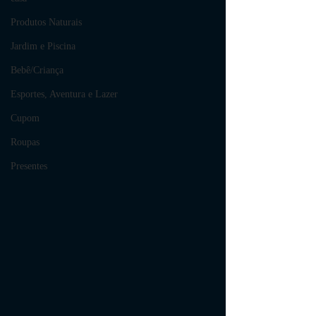
Produtos Naturais
Jardim e Piscina
Bebê/Criança
Esportes, Aventura e Lazer
Cupom
Roupas
Presentes