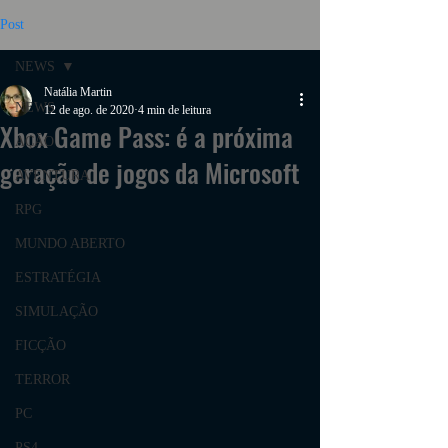
Post
NEWS
Natália Martin
NEWS
12 de ago. de 2020
4 min de leitura
Xbox Game Pass: é a próxima
AÇÃO
geração de jogos da Microsoft
AVENTURA
RPG
MUNDO ABERTO
ESTRATÉGIA
SIMULAÇÃO
FICÇÃO
TERROR
PC
PS4