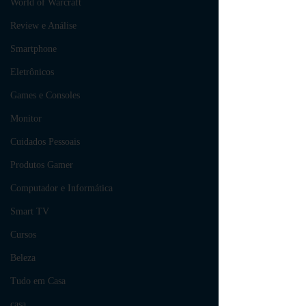
World of Warcraft
Review e Análise
Smartphone
Eletrônicos
Games e Consoles
Monitor
Cuidados Pessoais
Produtos Gamer
Computador e Informática
Smart TV
Cursos
Beleza
Tudo em Casa
casa