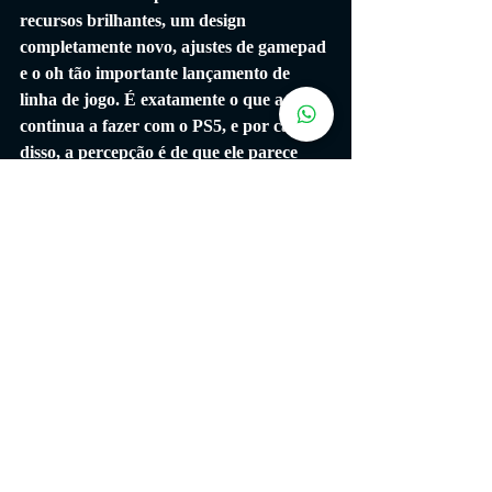
recursos brilhantes, um design 
completamente novo, ajustes de gamepad 
e o oh tão importante lançamento de 
linha de jogo. É exatamente o que a Sony 
continua a fazer com o PS5, e por causa 
disso, a percepção é de que ele parece 
melhor configurado para vencer as 
chamadas guerras de consoles desta 
geração - pelo menos logo no início.
Ainda não estamos condicionados a 
comprar um novo console a cada dois 
anos que ofereça pouco mais do que 
atualizações iterativas. Ao contrário de 
um novo smartphone, investir em 
hardware de console geralmente é uma 
compra única e cara, em vez de algo 
vinculado a um esquema de pagamento 