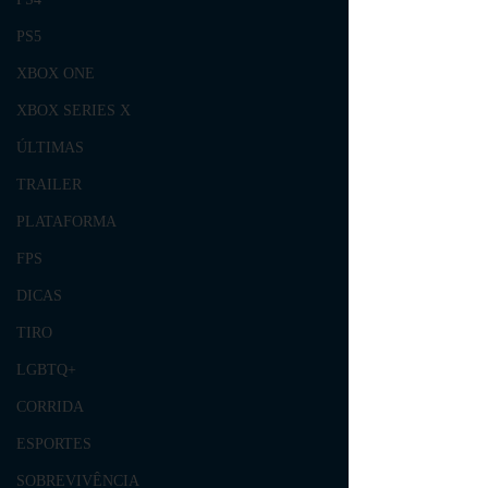
PS5
XBOX ONE
XBOX SERIES X
ÚLTIMAS
TRAILER
PLATAFORMA
FPS
DICAS
TIRO
LGBTQ+
CORRIDA
ESPORTES
SOBREVIVÊNCIA