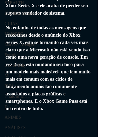
STEALTH
Xbox Series X e ele acaba de perder seu 
suposto vendedor de sistema.
FILMES Thriller
GUIAS
No entanto, de todas as mensagens que 
MMORPG
recebemos desde o anúncio do Xbox 
Series X, está se tornando cada vez mais 
Marvel's Avengers
claro que a Microsoft não está vendo isso 
Fortnite
como uma nova geração de console. Em 
vez disso, está mudando seu foco para 
Call of Duty
um modelo mais maleável, que tem muito 
Minecraft
mais em comum com os ciclos de 
lançamento anuais tão comumente 
FIFA
associados a placas gráficas e 
Trials of Mana
smartphones. E o Xbox Game Pass está 
Days Gone
no centro de tudo.
ANIMES
ANÁLISES