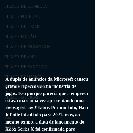
FILMES DE COMÉDIA
FILMES POLICIAL
FILMES DE CRIME
FILMES FICÇÃO
FILMES DE MONSTROS
FILMES DRAMA
FILMES DE FANTASIA
FILMES ROMANCE
A dupla de anúncios da Microsoft causou 
grande repercussão na indústria de 
FILMES DE AVENTURA
jogos. Isso porque parecia que a empresa 
FILMES MUSICAIS
estava mais uma vez apresentando uma 
mensagem conflitante. Por um lado, Halo 
FILMES DE GUERRA
Infinite foi adiado para 2021, mas, ao 
PS3
mesmo tempo, a data de lançamento do 
XBOX 360
Xbox Series X foi confirmada para 