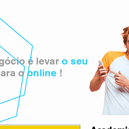
ócio é levar
o seu
ara o
online
!