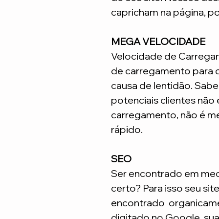
capricham na página, p
MEGA VELOCIDADE
Velocidade de Carrega
de carregamento para q
causa de lentidão. Sabe
potenciais clientes não
carregamento, não é me
rápido.
SEO
Ser encontrado em meca
certo? Para isso seu sit
encontrado organicame
digitado no Google, su