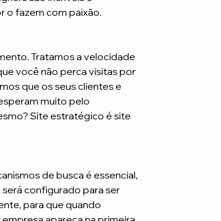
são necessarios adq
or o fazem com paixão.
mento. Tratamos a velocidade
ue você não perca visitas por
mos que os seus clientes e
 esperam muito pelo
smo? Site estratégico é site
nismos de busca é essencial,
e será configurado para ser
nte, para que quando
a empresa apareça na primeira