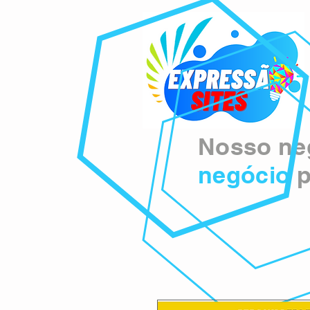
Nosso neg
negócio
p