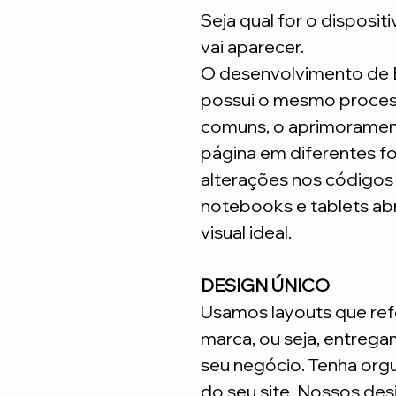
Seja qual for o disposit
vai aparecer.
O desenvolvimento de
possui o mesmo process
comuns, o aprimoramen
página em diferentes fo
alterações nos código
notebooks e tablets ab
visual ideal.
DESIGN ÚNICO
Usamos layouts que ref
marca, ou seja, entrega
seu negócio. Tenha org
do seu site. Nossos desi