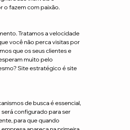
são necessarios adq
or o fazem com paixão.
mento. Tratamos a velocidade
ue você não perca visitas por
mos que os seus clientes e
 esperam muito pelo
smo? Site estratégico é site
nismos de busca é essencial,
e será configurado para ser
nte, para que quando
a empresa apareça na primeira