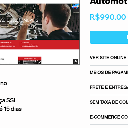
Automot
R$990.00
VER SITE ONLINE
CLICK AQUI E NA
MEIOS DE PAGA
ano
Os meios de pagame
FRETE E ENTREG
mais seguros do mer
Mercado Pago, os m
Sistema integrado co
ça SSL
gateways de pagamen
SEM TAXA DE CO
saber quanto vai pa
 15 dias
Proporcionando segu
real.
Não cobramos nenh
credibilidade para su
E-COMMERCE COM
venda em sua loja. 
de comissionamento 
Utilizamos o certif