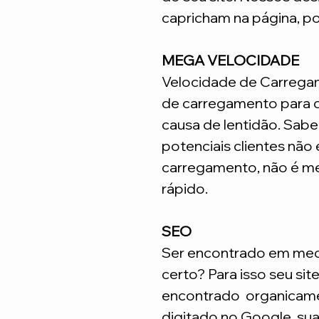
capricham na página, p
MEGA VELOCIDADE
Velocidade de Carrega
de carregamento para q
causa de lentidão. Sabe
potenciais clientes não
carregamento, não é me
rápido.
SEO
Ser encontrado em meca
certo? Para isso seu sit
encontrado organicame
digitado no Google, su