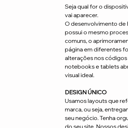
Seja qual for o disposit
vai aparecer.
O desenvolvimento de
possui o mesmo process
comuns, o aprimoramen
página em diferentes fo
alterações nos código
notebooks e tablets ab
visual ideal.
DESIGN ÚNICO
Usamos layouts que ref
marca, ou seja, entrega
seu negócio. Tenha org
do seu site. Nossos desi