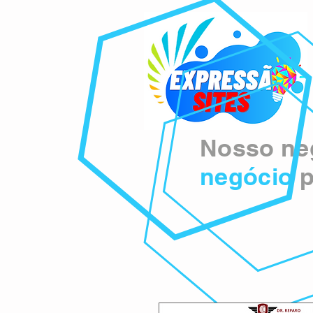
Nosso neg
negócio
p