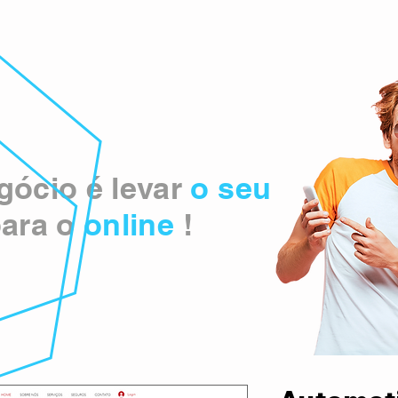
ócio é levar
o seu
ara o
online
!