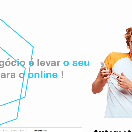
ócio é levar
o seu
ara o
online
!