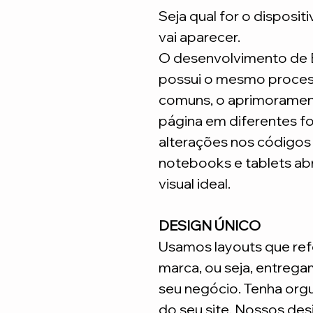
Seja qual for o disposit
vai aparecer.
O desenvolvimento de
possui o mesmo process
comuns, o aprimoramen
página em diferentes fo
alterações nos código
notebooks e tablets ab
visual ideal.
DESIGN ÚNICO
Usamos layouts que ref
marca, ou seja, entrega
seu negócio. Tenha org
do seu site. Nossos desi