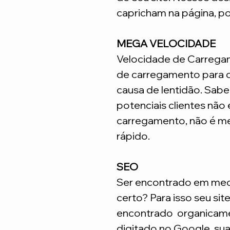
capricham na página, p
MEGA VELOCIDADE
Velocidade de Carrega
de carregamento para q
causa de lentidão. Sabe
potenciais clientes não
carregamento, não é me
rápido.
SEO
Ser encontrado em meca
certo? Para isso seu sit
encontrado organicame
digitado no Google, su