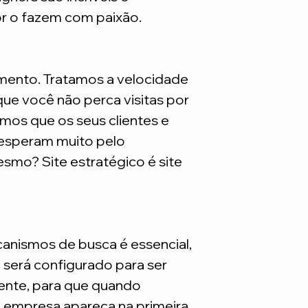
são necessarios adq
or o fazem com paixão.
mento. Tratamos a velocidade
ue você não perca visitas por
mos que os seus clientes e
 esperam muito pelo
smo? Site estratégico é site
nismos de busca é essencial,
e será configurado para ser
nte, para que quando
a empresa apareça na primeira