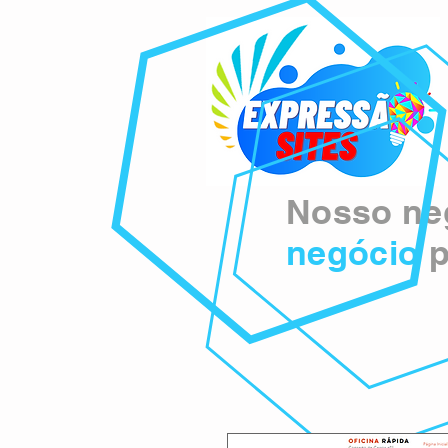
Nosso neg
negócio
p