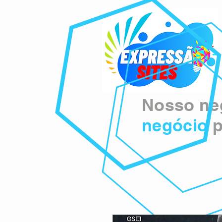
Nosso neg
negócio
p