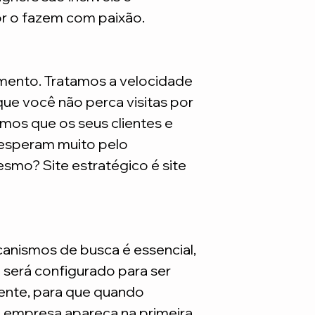
são necessarios adq
or o fazem com paixão.
mento. Tratamos a velocidade
ue você não perca visitas por
mos que os seus clientes e
 esperam muito pelo
smo? Site estratégico é site
nismos de busca é essencial,
e será configurado para ser
nte, para que quando
a empresa apareça na primeira