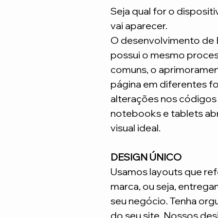
Seja qual for o disposit
vai aparecer.
O desenvolvimento de
possui o mesmo process
comuns, o aprimoramen
página em diferentes fo
alterações nos código
notebooks e tablets ab
visual ideal.
DESIGN ÚNICO
Usamos layouts que ref
marca, ou seja, entrega
seu negócio. Tenha org
do seu site. Nossos desi