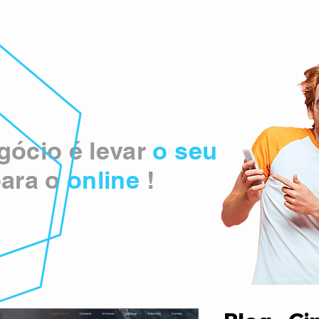
ócio é levar
o seu
ara o
online
!