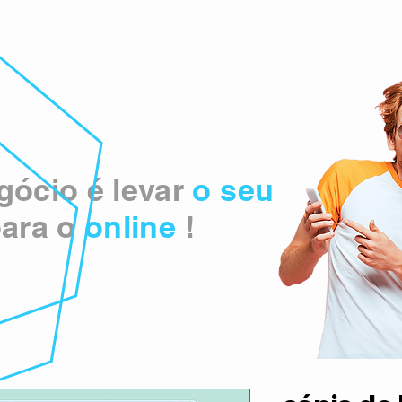
ócio é levar
o seu
ara o
online
!