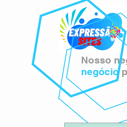
Nosso neg
negócio
p