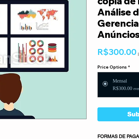
cópia de
Análise 
Gerenci
Anúncios
R$300.00
Price Options
*
Mensal
R$300.00
eve
Sub
FORMAS DE PAG