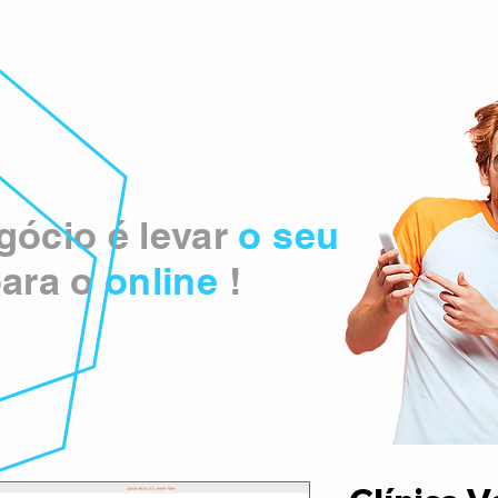
ócio é levar
o seu
ara o
online
!