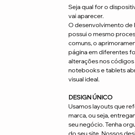
Seja qual for o disposit
vai aparecer.
O desenvolvimento de
possui o mesmo process
comuns, o aprimoramen
página em diferentes fo
alterações nos código
notebooks e tablets ab
visual ideal.
DESIGN ÚNICO
Usamos layouts que ref
marca, ou seja, entrega
seu negócio. Tenha org
do seu site. Nossos desi