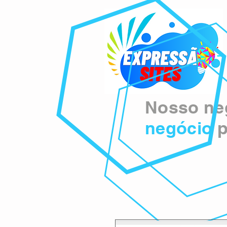
Nosso neg
negócio
p