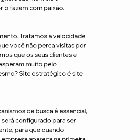
são necessarios adq
or o fazem com paixão.
mento. Tratamos a velocidade
ue você não perca visitas por
mos que os seus clientes e
 esperam muito pelo
smo? Site estratégico é site
nismos de busca é essencial,
e será configurado para ser
nte, para que quando
a empresa apareça na primeira