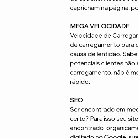
capricham na página, p
MEGA VELOCIDADE
Velocidade de Carrega
de carregamento para q
causa de lentidão. Sabe
potenciais clientes não
carregamento, não é me
rápido.
SEO
Ser encontrado em meca
certo? Para isso seu sit
encontrado organicame
digitado no Google, su