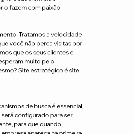
são necessarios adq
or o fazem com paixão.
mento. Tratamos a velocidade
ue você não perca visitas por
mos que os seus clientes e
 esperam muito pelo
smo? Site estratégico é site
nismos de busca é essencial,
e será configurado para ser
nte, para que quando
a empresa apareça na primeira