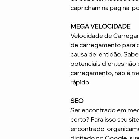
capricham na página, p
MEGA VELOCIDADE
Velocidade de Carrega
de carregamento para q
causa de lentidão. Sabe
potenciais clientes não
carregamento, não é me
rápido.
SEO
Ser encontrado em meca
certo? Para isso seu sit
encontrado organicame
digitado no Google, su