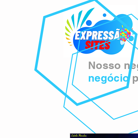
Nosso neg
negócio
p