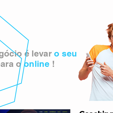
ócio é levar
o seu
ara o
online
!