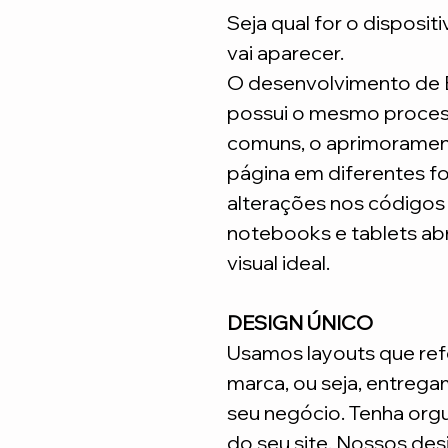
Seja qual for o disposit
vai aparecer.
O desenvolvimento de
possui o mesmo process
comuns, o aprimoramen
página em diferentes fo
alterações nos código
notebooks e tablets ab
visual ideal.
DESIGN ÚNICO
Usamos layouts que ref
marca, ou seja, entrega
seu negócio. Tenha org
do seu site. Nossos desi