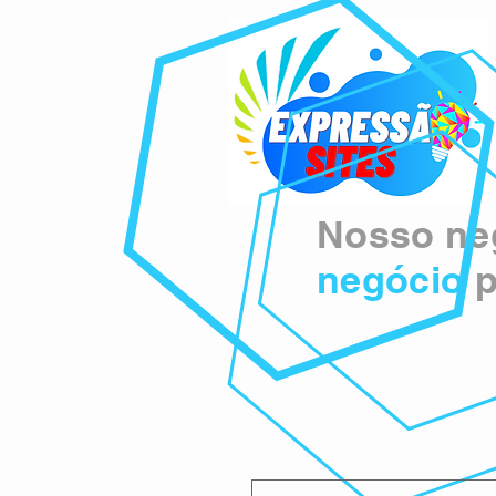
Nosso neg
negócio
p