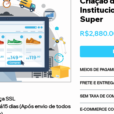
Criação d
Instituci
Super
R$2,880.0
MEIOS DE PAGA
Os meios de pagame
FRETE E ENTREG
mais seguros do mer
Mercado Pago, os m
Sistema integrado co
gateways de pagamen
SEM TAXA DE CO
ça SSL
saber quanto vai pa
Proporcionando segu
real.
á15 dias (Após envio de todos
Não cobramos nenh
credibilidade para su
E-COMMERCE COM
venda em sua loja. 
).