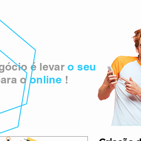
ócio é levar
o seu
ara o
online
!