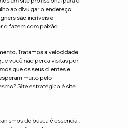
mos um site profissional para o
*Lembrando que este
ulho ao divulgar o endereço
são necessarios adq
gners são incríveis e
or o fazem com paixão.
mento. Tratamos a velocidade
ue você não perca visitas por
mos que os seus clientes e
 esperam muito pelo
smo? Site estratégico é site
nismos de busca é essencial,