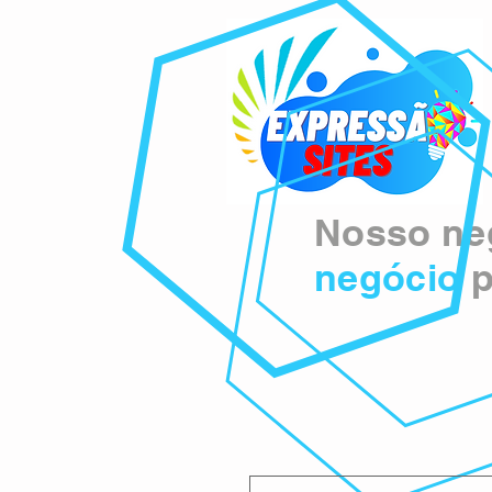
Nosso neg
negócio
p