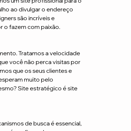
mos um site profissional para o
ulho ao divulgar o endereço
gners são incríveis e
or o fazem com paixão.
mento. Tratamos a velocidade
ue você não perca visitas por
mos que os seus clientes e
 esperam muito pelo
smo? Site estratégico é site
nismos de busca é essencial,