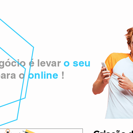
ócio é levar
o seu
ara o
online
!