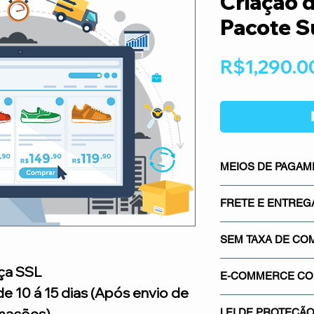
Criação d
Pacote S
R$1,290.0
MEIOS DE PAGA
Os meios de pagame
FRETE E ENTREG
mais seguros do mer
Mercado Pago, os m
Sistema integrado co
gateways de pagamen
SEM TAXA DE CO
saber quanto vai pa
Proporcionando segu
real.
Não cobramos nenh
ça SSL
credibilidade para su
E-COMMERCE COM
venda em sua loja. 
de 10 á 15 dias (Após envio de
de comissionamento 
Utilizamos o certif
mações).
sua! Nós só á criam
LEI DE PROTEÇÃO