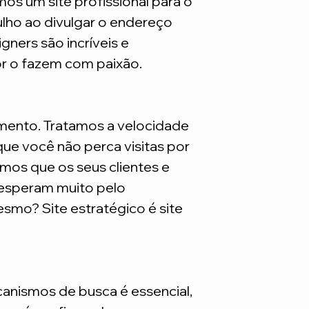
mos um site profissional para o
ulho ao divulgar o endereço
gners são incríveis e
or o fazem com paixão.
mento. Tratamos a velocidade
ue você não perca visitas por
mos que os seus clientes e
 esperam muito pelo
smo? Site estratégico é site
nismos de busca é essencial,