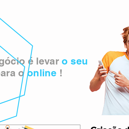
ócio é levar
o seu
ara o
online
!