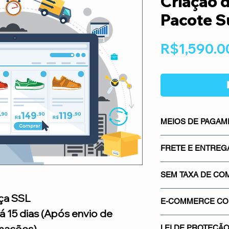
Criação d
Pacote S
R$1,590.0
MEIOS DE PAGA
Os meios de pagame
FRETE E ENTREG
mais seguros do mer
Mercado Pago, os m
Sistema integrado co
gateways de pagamen
SEM TAXA DE CO
saber quanto vai pa
Proporcionando segu
real.
Não cobramos nenh
ça SSL
credibilidade para su
E-COMMERCE COM
venda em sua loja. 
á 15 dias (Após envio de
de comissionamento 
Utilizamos o certif
mações).
sua! Nós só á criam
LEI DE PROTEÇÃO