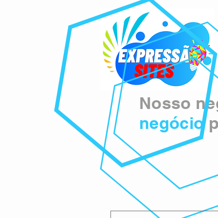
Nosso neg
negócio
p