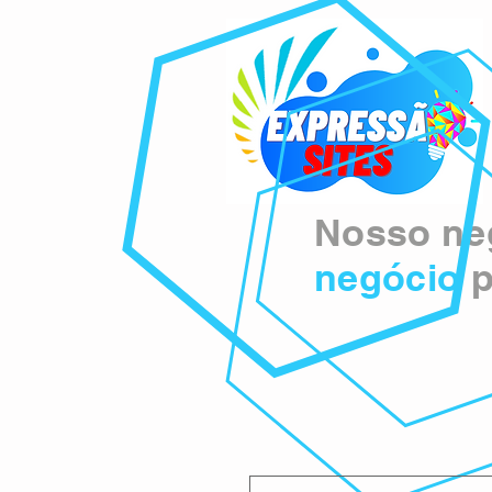
Nosso neg
negócio
p