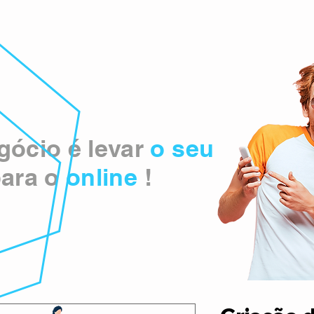
ócio é levar
o seu
ara o
online
!