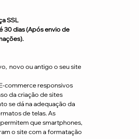
Treinamento Intelig
(opcional) para voc
acesso ao painel do
de R$ 99 reais, você
conhecimento onde s
atualização por sem
ça SSL
tutoriais ensinando 
atualizações constan
é 30 dias (Após envio de
Continuo com dúvid
a Expressão Sites c
um e-mail para noss
mações).
foca apenas no seu 
Como solicitar: Após
Expressão entra em
informando os pacot
mensais, pagos atra
ivo, novo ou antigo o seu site
mensalmente.
*Lembrando que este
 E-commerce responsivos
são necessarios adq
o da criação de sites
to se dá na adequação da
rmatos de telas. As
s permitem que smartphones,
ram o site com a formatação