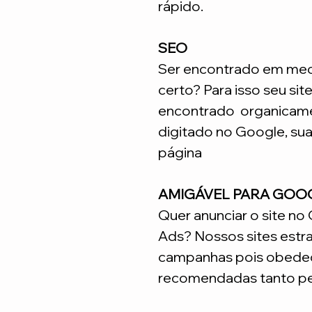
rápido.
SEO
Ser encontrado em meca
certo? Para isso seu sit
encontrado organicame
digitado no Google, su
página
AMIGÁVEL PARA GOO
Quer anunciar o site n
Ads? Nossos sites estr
campanhas pois obedec
recomendadas tanto pe