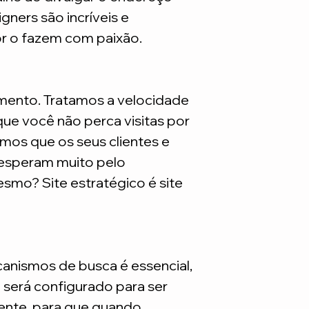
são necessarios adq
gners são incríveis e
or o fazem com paixão.
mento. Tratamos a velocidade
ue você não perca visitas por
mos que os seus clientes e
 esperam muito pelo
smo? Site estratégico é site
nismos de busca é essencial,
e será configurado para ser
nte, para que quando