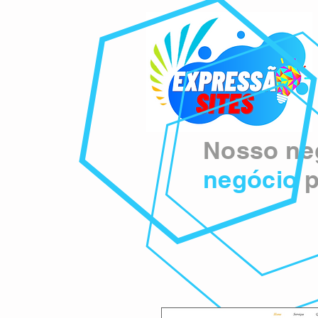
Nosso neg
negócio
p