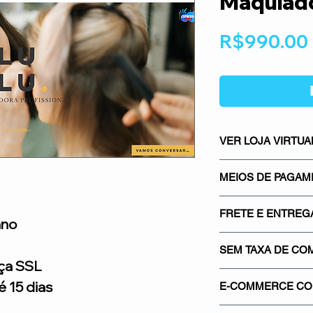
Maquiad
R$990.00
VER LOJA VIRTUA
CLICK AQUI E NA
MEIOS DE PAGA
Os meios de pagame
FRETE E ENTREG
mais seguros do mer
ano
Mercado Pago, os m
Sistema integrado co
gateways de pagamen
SEM TAXA DE CO
saber quanto vai pa
ça SSL
Proporcionando segu
real.
Não cobramos nenh
credibilidade para su
 15 dias
E-COMMERCE COM
venda em sua loja. 
de comissionamento 
Utilizamos o certif