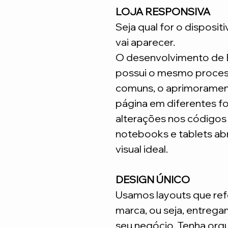
LOJA RESPONSIVA
Seja qual for o disposit
vai aparecer.
O desenvolvimento de
possui o mesmo process
comuns, o aprimoramen
página em diferentes fo
alterações nos código
notebooks e tablets ab
visual ideal.
DESIGN ÚNICO
Usamos layouts que ref
marca, ou seja, entrega
seu negócio. Tenha org