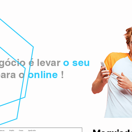
ócio é levar
o seu
ara o
online
!