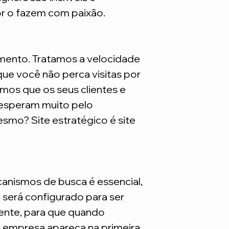
são necessarios adq
or o fazem com paixão.
mento. Tratamos a velocidade
ue você não perca visitas por
mos que os seus clientes e
 esperam muito pelo
smo? Site estratégico é site
nismos de busca é essencial,
e será configurado para ser
nte, para que quando
a empresa apareça na primeira