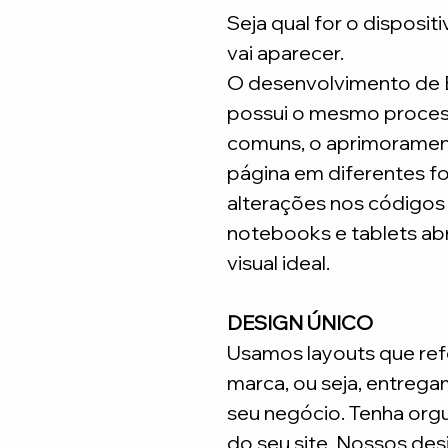
Seja qual for o disposit
vai aparecer.
O desenvolvimento de
possui o mesmo process
comuns, o aprimoramen
página em diferentes fo
alterações nos código
notebooks e tablets ab
visual ideal.
DESIGN ÚNICO
Usamos layouts que ref
marca, ou seja, entrega
seu negócio. Tenha org
do seu site. Nossos desi