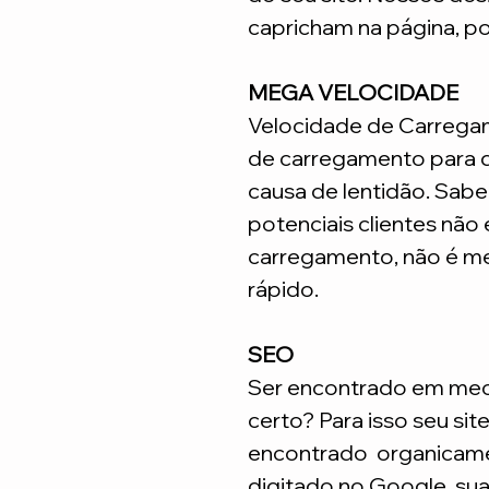
capricham na página, p
MEGA VELOCIDADE
Velocidade de Carrega
de carregamento para q
causa de lentidão. Sabe
potenciais clientes não
carregamento, não é me
rápido.
SEO
Ser encontrado em meca
certo? Para isso seu sit
encontrado organicame
digitado no Google, su