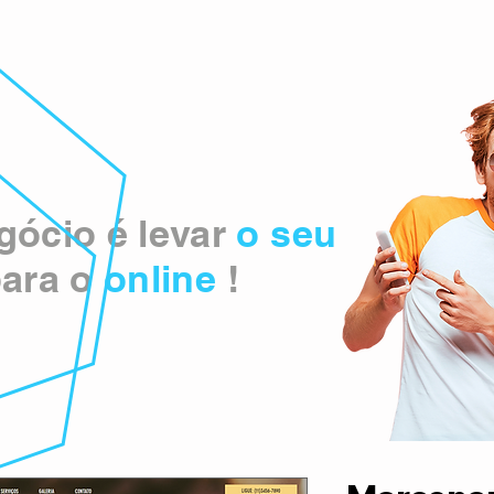
ócio é levar
o seu
ara o
online
!