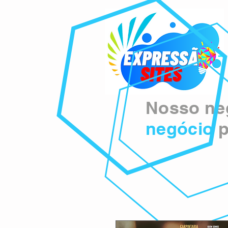
Nosso neg
negócio
p