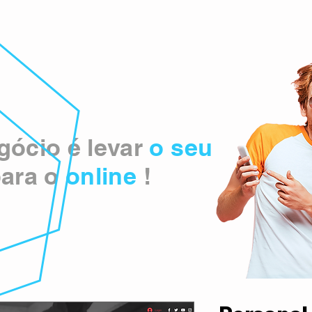
ócio é levar
o seu
ara o
online
!