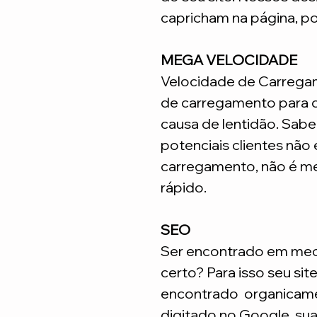
capricham na página, p
MEGA VELOCIDADE
Velocidade de Carrega
de carregamento para q
causa de lentidão. Sabe
potenciais clientes não
carregamento, não é me
rápido.
SEO
Ser encontrado em meca
certo? Para isso seu sit
encontrado organicame
digitado no Google, su