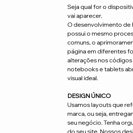
Seja qual for o disposit
vai aparecer.
O desenvolvimento de
possui o mesmo process
comuns, o aprimoramen
página em diferentes fo
alterações nos código
notebooks e tablets ab
visual ideal.
DESIGN ÚNICO
Usamos layouts que ref
marca, ou seja, entrega
seu negócio. Tenha org
do seu site. Nossos desi