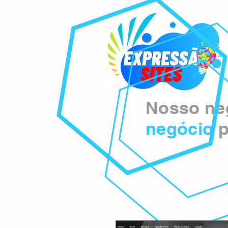
Nosso neg
negócio
p