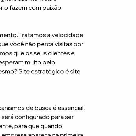
são necessarios adq
or o fazem com paixão.
mento. Tratamos a velocidade
ue você não perca visitas por
mos que os seus clientes e
 esperam muito pelo
smo? Site estratégico é site
nismos de busca é essencial,
e será configurado para ser
nte, para que quando
a empresa apareça na primeira