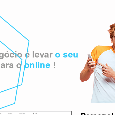
ócio é levar
o seu
ara o
online
!