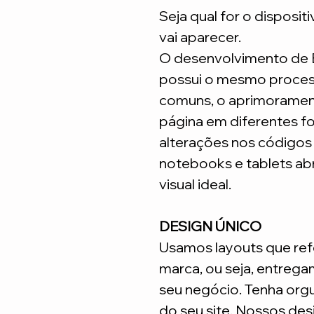
Seja qual for o disposit
vai aparecer.
O desenvolvimento de
possui o mesmo process
comuns, o aprimoramen
página em diferentes fo
alterações nos código
notebooks e tablets ab
visual ideal.
DESIGN ÚNICO
Usamos layouts que ref
marca, ou seja, entrega
seu negócio. Tenha org
do seu site. Nossos desi