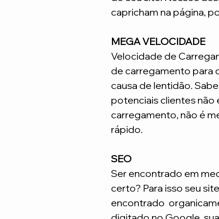
capricham na página, p
MEGA VELOCIDADE
Velocidade de Carrega
de carregamento para q
causa de lentidão. Sabe
potenciais clientes não
carregamento, não é me
rápido.
SEO
Ser encontrado em meca
certo? Para isso seu sit
encontrado organicame
digitado no Google, su