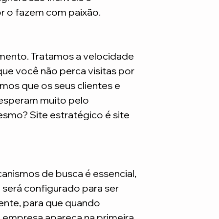
são necessarios adq
or o fazem com paixão.
mento. Tratamos a velocidade
ue você não perca visitas por
mos que os seus clientes e
 esperam muito pelo
smo? Site estratégico é site
nismos de busca é essencial,
e será configurado para ser
nte, para que quando
a empresa apareça na primeira