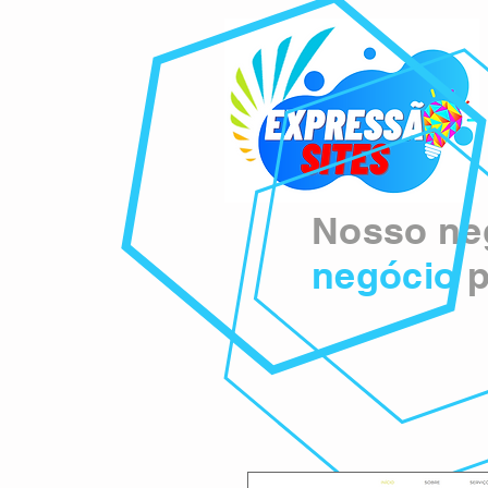
Nosso neg
negócio
p