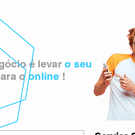
ócio é levar
o seu
ara o
online
!