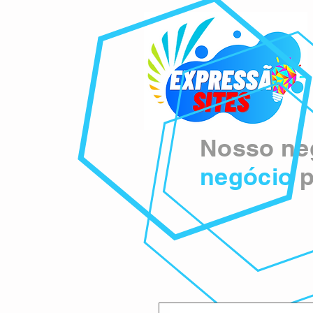
Nosso neg
negócio
p