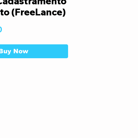
Cadastramento
to (FreeLance)
Price
0
Buy Now