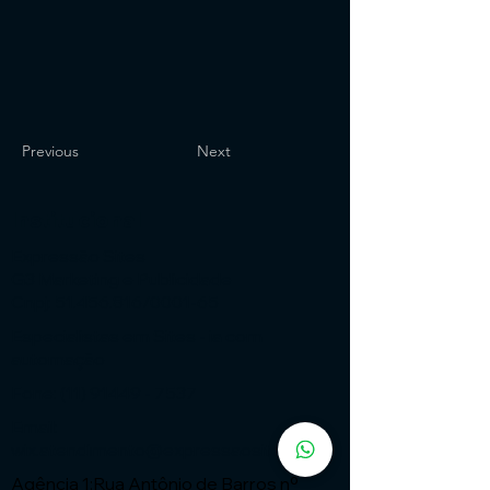
Previous
Next
Institucional
Expressão Sites
G3 Marketing e Publicidade
Cnpj: 51.456.816/0001-65
Especialistas em Sites - ia com
automação
Fone:
(11) 91449 - 7537
Email:
wix.atendimento@expressaosites.com
Agência 1:Rua Antônio de Barros nº