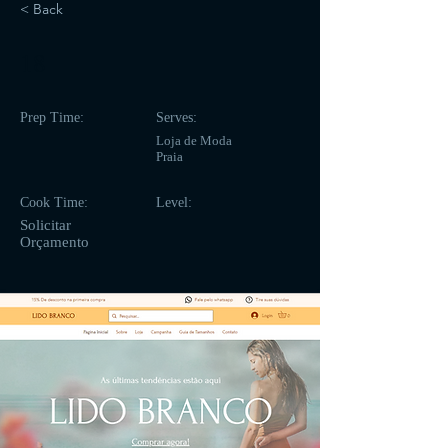
< Back
18
Prep Time:
Serves:
Loja de Moda
Praia
Cook Time:
Level:
Solicitar
Orçamento