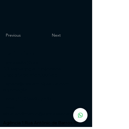
Previous
Next
Institucional
Expressão Sites
G3 Marketing e Publicidade
Cnpj: 51.456.816/0001-65
Especialistas em Sites - ia com
automação
Fone:
(11) 91449 - 7537
Email:
wix.atendimento@expressaosites.com
Agência 1:Rua Antônio de Barros nº
2450 - Tatuapé - São Paulo - SP Cep