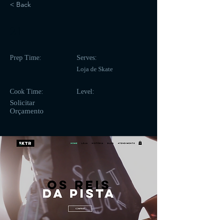
< Back
21
Prep Time:
Serves:
Loja de Skate
Cook Time:
Level:
Solicitar
Orçamento