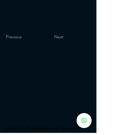
Previous
Next
Institucional
Expressão Sites
G3 Marketing e Publicidade
Cnpj: 51.456.816/0001-65
Especialistas em Sites - ia com
automação
Fone:
(11) 91449 - 7537
Email:
wix.atendimento@expressaosites.com
Agência 1:Rua Antônio de Barros nº
2450 - Tatuapé - São Paulo - SP Cep