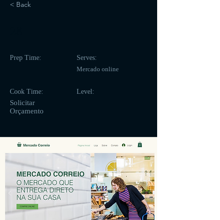
< Back
28
Prep Time:
Serves:
Mercado online
Cook Time:
Level:
Solicitar
Orçamento