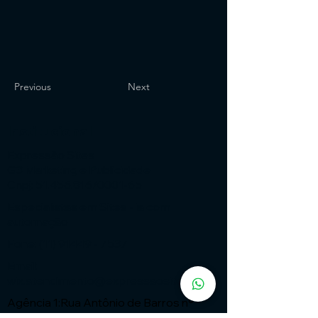
Previous
Next
Institucional
Expressão Sites
G3 Marketing e Publicidade
Cnpj: 51.456.816/0001-65
Especialistas em Sites - ia com
automação
Fone:
(11) 91449 - 7537
Email:
wix.atendimento@expressaosites.com
Agência 1:Rua Antônio de Barros nº
2450 - Tatuapé - São Paulo - SP Cep