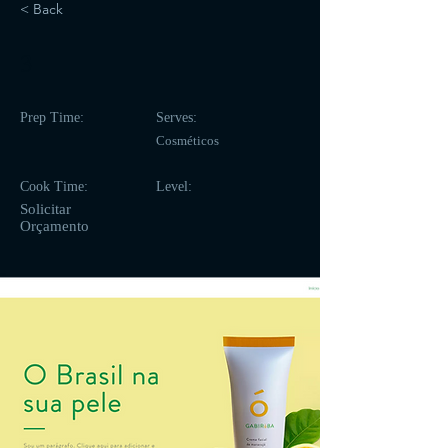
< Back
3
Prep Time:
Serves:
Cosméticos
Cook Time:
Level:
Solicitar
Orçamento