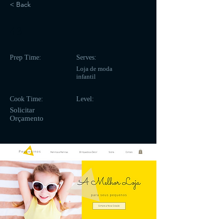
< Back
43
Prep Time:
Serves:
Loja de moda
infantil
Cook Time:
Level:
Solicitar
Orçamento