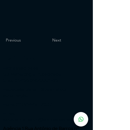
Previous
Next
Institucional
Expressão Sites
G3 Marketing e Publicidade
Cnpj: 51.456.816/0001-65
Especialistas em Sites - ia com
automação
Fone:
(11) 91449 - 7537
Email:
wix.atendimento@expressaosites.com
Agência 1:Rua Antônio de Barros nº