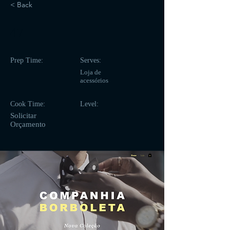
< Back
47
Prep Time:
Serves:
Loja de
acessórios
Cook Time:
Level:
Solicitar
Orçamento