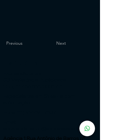
Previous
Next
Institucional
Expressão Sites
G3 Marketing e Publicidade
Cnpj: 51.456.816/0001-65
Especialistas em Sites - ia com
automação
Fone:
(11) 91449 - 7537
Email:
wix.atendimento@expressaosites.com
Agência 1:Rua Antônio de Barros nº