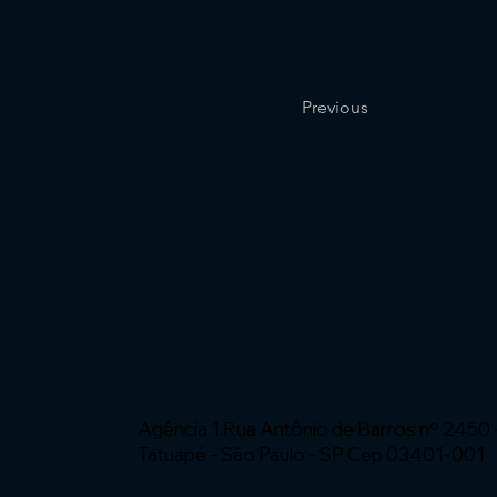
Previous
Institucional
Expressão Sites
G3 Marketing e Publicidade
Cnpj: 51.456.816/0001-65
Especialistas em Sites - ia com automaçã
Fone: (11) 91449 - 7537
Email:
wix.atendimento@expressaosites.
Agência 1:Rua Antônio de Barros nº 2450 
Tatuapé - São Paulo - SP Cep 03401-001
Agência 2: Av Alfredo Ignacio Nogueira P