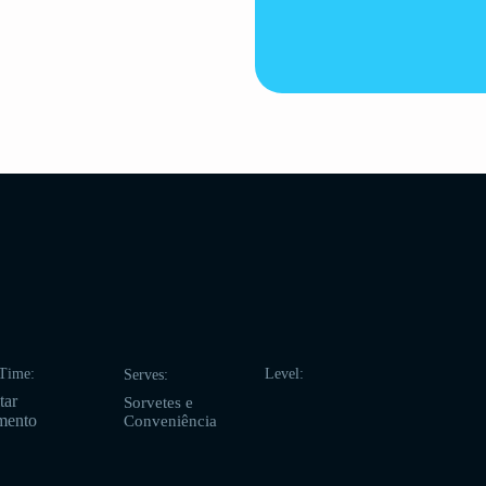
Time:
Level:
Serves:
tar
Sorvetes e
mento
Conveniência