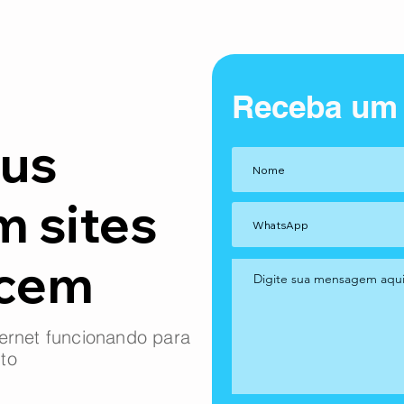
Receba um
us
m sites
ncem
ernet funcionando para
to