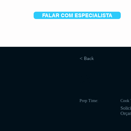
FALAR COM ESPECIALISTA
< Back
53
Prep Time:
Cook 
Solici
Orça