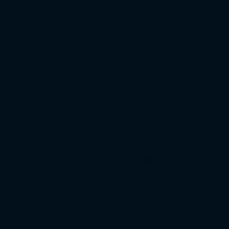
Políticas
Política de entrega
Políticas de troca
Políticas de devolução
o
Políticas de Reembolso
Prestação do serviço
com
Métodos de Pagamentos: Cartão de Crédito,
-
boleto e Pix
enido