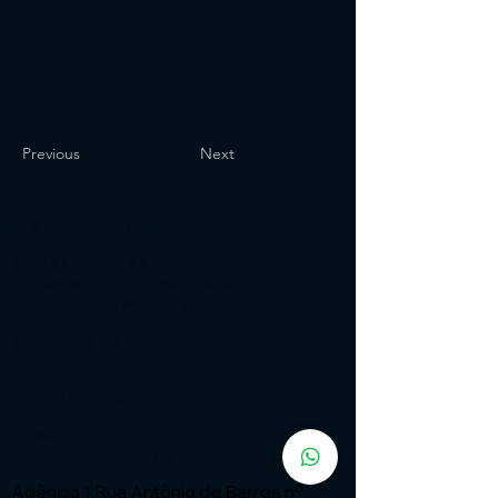
Previous
Next
Institucional
Expressão Sites
G3 Marketing e Publicidade
Cnpj: 51.456.816/0001-65
Especialistas em Sites - ia com
automação
Fone:
(11) 91449 - 7537
Email:
wix.atendimento@expressaosites.com
Agência 1:Rua Antônio de Barros nº