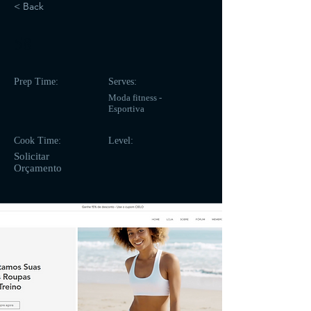
< Back
58
Prep Time:
Serves:
Moda fitness -
Esportiva
Cook Time:
Level:
Solicitar
Orçamento