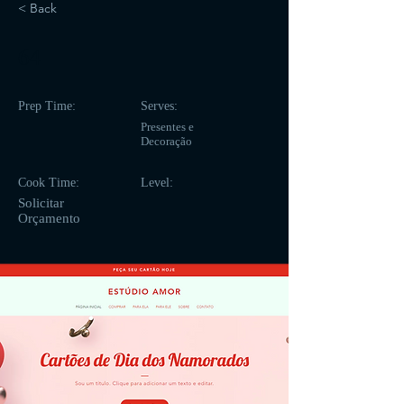
< Back
64
Prep Time:
Serves:
Presentes e
Decoração
Cook Time:
Level:
Solicitar
Orçamento