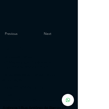
Previous
Next
Institucional
Expressão Sites
G3 Marketing e Publicidade
Cnpj: 51.456.816/0001-65
Especialistas em Sites - ia com
automação
Fone:
(11) 91449 - 7537
Email:
wix.atendimento@expressaosites.com
Agência 1:Rua Antônio de Barros nº