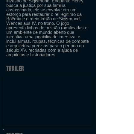
invasão de Sigismund. Enquanto Henry
busca a justiça por sua família
assassinada, ele se envolve em um
esforço para restaurar o rei legítimo da
Boêmia e o meio-irmão de Sigismund,
Wenceslaus IV, no trono. O jogo
apresenta linhas de missão ramificadas e
um ambiente de mundo aberto que
incentiva uma jogabilidade imersiva, e
inclui armas, roupas, técnicas de combate
e arquitetura precisas para o período do
século XV, recriadas com a ajuda de
arquitetos e historiadores.
TRAILER