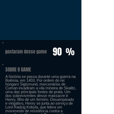
90
%
gostaram desse game
SOBRE O GAME
A história se passa durante uma guerra na
Boêmia, em 1403. Por ordem do rei
húngaro Sigismund, mercenários de
Cuman invadiram a vila mineira de Skalitz,
uma das principais fontes de prata. Um
dos sobreviventes desse massacre é
Henry, filho de um ferreiro. Desamparado
e vingativo, Henry se junta ao serviço de
Lord Radzig Kobyla, que lidera um
movimento de resistência contra a