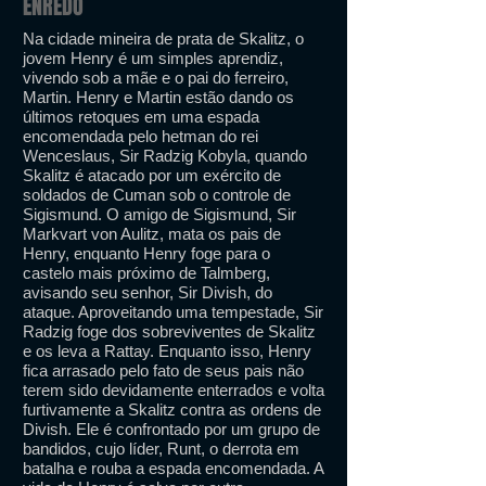
ENREDO
Na cidade mineira de prata de Skalitz, o
jovem Henry é um simples aprendiz,
vivendo sob a mãe e o pai do ferreiro,
Martin. Henry e Martin estão dando os
últimos retoques em uma espada
encomendada pelo hetman do rei
Wenceslaus, Sir Radzig Kobyla, quando
Skalitz é atacado por um exército de
soldados de Cuman sob o controle de
Sigismund. O amigo de Sigismund, Sir
Markvart von Aulitz, mata os pais de
Henry, enquanto Henry foge para o
castelo mais próximo de Talmberg,
avisando seu senhor, Sir Divish, do
ataque. Aproveitando uma tempestade, Sir
Radzig foge dos sobreviventes de Skalitz
e os leva a Rattay. Enquanto isso, Henry
fica arrasado pelo fato de seus pais não
terem sido devidamente enterrados e volta
furtivamente a Skalitz contra as ordens de
Divish. Ele é confrontado por um grupo de
bandidos, cujo líder, Runt, o derrota em
batalha e rouba a espada encomendada. A