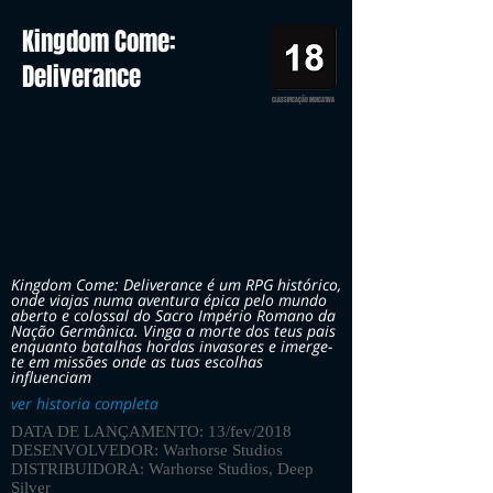
Kingdom Come:
Deliverance
CLASSIFICAÇÃO INDICATIVA
Kingdom Come: Deliverance é um RPG histórico,
onde viajas numa aventura épica pelo mundo
aberto e colossal do Sacro Império Romano da
Nação Germânica. Vinga a morte dos teus pais
enquanto batalhas hordas invasores e imerge-
te em missões onde as tuas escolhas
influenciam
ver historia completa
DATA DE LANÇAMENTO: 13/fev/2018
DESENVOLVEDOR: Warhorse Studios
DISTRIBUIDORA: Warhorse Studios, Deep
Silver