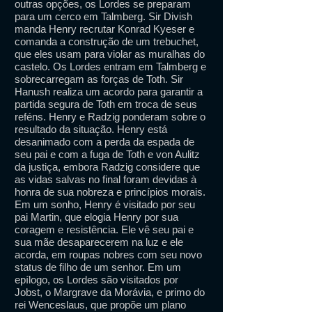
outras opções, os Lordes se preparam
para um cerco em Talmberg. Sir Divish
manda Henry recrutar Konrad Kyeser e
comanda a construção de um trebuchet,
que eles usam para violar as muralhas do
castelo. Os Lordes entram em Talmberg e
sobrecarregam as forças de Toth. Sir
Hanush realiza um acordo para garantir a
partida segura de Toth em troca de seus
reféns. Henry e Radzig ponderam sobre o
resultado da situação. Henry está
desanimado com a perda da espada de
seu pai e com a fuga de Toth e von Aulitz
da justiça, embora Radzig considere que
as vidas salvas no final foram devidas à
honra de sua nobreza e princípios morais.
Em um sonho, Henry é visitado por seu
pai Martin, que elogia Henry por sua
coragem e resistência. Ele vê seu pai e
sua mãe desaparecerem na luz e ele
acorda, em roupas nobres com seu novo
status de filho de um senhor. Em um
epílogo, os Lordes são visitados por
Jobst, o Margrave da Morávia, e primo do
rei Wenceslaus, que propõe um plano