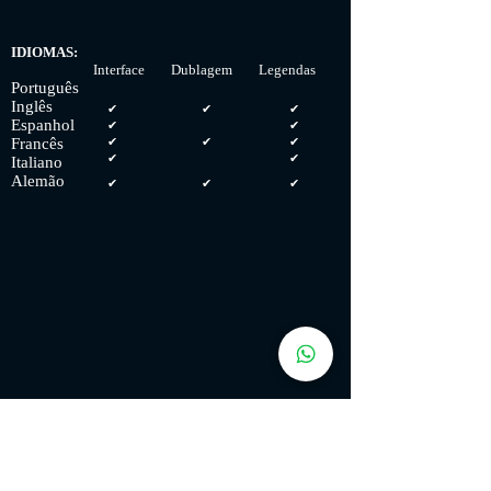
IDIOMAS:
Interface Dublagem Legendas
Português
Inglês
✔
✔
✔
Espanhol
✔
✔
Francês
✔
✔
✔
✔
✔
Italiano
Alemão
✔
✔
✔
PC REQUISITOS:
MÍNIMOS: