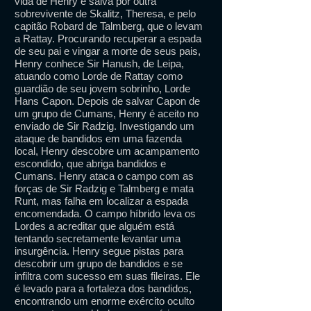
vida de Henry é salva por outra
sobrevivente de Skalitz, Theresa, e pelo
capitão Robard de Talmberg, que o levam
a Rattay. Procurando recuperar a espada
de seu pai e vingar a morte de seus pais,
Henry conhece Sir Hanush, de Leipa,
atuando como Lorde de Rattay como
guardião de seu jovem sobrinho, Lorde
Hans Capon. Depois de salvar Capon de
um grupo de Cumans, Henry é aceito no
enviado de Sir Radzig. Investigando um
ataque de bandidos em uma fazenda
local, Henry descobre um acampamento
escondido, que abriga bandidos e
Cumans. Henry ataca o campo com as
forças de Sir Radzig e Talmberg e mata
Runt, mas falha em localizar a espada
encomendada. O campo híbrido leva os
Lordes a acreditar que alguém está
tentando secretamente levantar uma
insurgência. Henry segue pistas para
descobrir um grupo de bandidos e se
infiltra com sucesso em suas fileiras. Ele
é levado para a fortaleza dos bandidos,
encontrando um enorme exército oculto