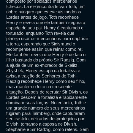
composto por soldados mercenários
tchecos. Lá ele encontra Istvan Toth, um
nobre húngaro que esteve visitando os
Lordes antes do jogo. Toth reconhece
Henry e revela que ele também segura a
espada de seu pai. Henry é capturado e
torturado, enquanto Toth revela que
planeja usar os mercenários para capturar
a terra, esperando que Sigismund o
recompense assim que reinar como rei.
Ele também revela que Henry é de fato o
filho bastardo do próprio Sir Radzig. Com
a ajuda de um ex-morador de Skalitz,
Zbyshek, Henry escapa da fortaleza e
avisa a traição de Senhores de Toth.
Radzig reconhece Henry como seu filho,
mas mantém o foco na crescente
situação. Depois de recrutar Sir Divish, os
Lordes descem à fortaleza e rapidamente
dominam suas forças. No entanto, Toth e
um grande número de seus mercenários
fugiram para Talmberg, onde capturaram
seu castelo, deixados desprotegidos por
Divish, tomando a esposa de Divish,
Stephanie e Sir Radzig, como reféns. Sem