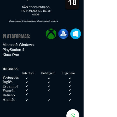
NÃO RECOMENDADO
PARA MENORES DE 18
ANOS
Classificação: Coordenação de Classificação Indicativa
PLATAFORMAS:
Microsoft Windows
PlayStation 4
Xbox One
IDIOMAS:
Interface Dublagem Legendas
Português
✔
✔
✔
Inglês
✔
✔
✔
Espanhol
✔
✔
✔
Francês
✔
✔
✔
✔
✔
Italiano
Alemão
✔
✔
✔