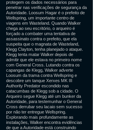
protegem os dados necessários para
penetrar nas verificações de segurança da
Autoridade. Loosum Hagar é o prefeito de
Wellspring, um importante centro de
viagens em Wasteland. Quando Walker
chega ao seu escritório, o arqueiro é
forçado a combater uma tentativa de
assassinato contra o prefeito, que ela
suspeita que o magnata de Wasteland,
Klegg Clayton, tenha planejado o ataque.
Klegg tenta matar Walker depois de
admitir que ele estava no primeiro nome
com General Cross. Lutando contra os
capangas de Klegg, Walker adverte
Loosum da trama contra Wellspring e
descobre um tanque Xerxes MK III
Authority Predator escondido nas
catacumbas de Klegg sob a cidade. O
Arqueiro segue Klegg até um bunker da
Autoridade, para testemunhar o General
Cross derrubar seu lacaio sem sucesso
por não ter entregue Wellspring.
Explorando mais profundamente as
instalações, Walker encontra evidências
de que a Autoridade está construindo