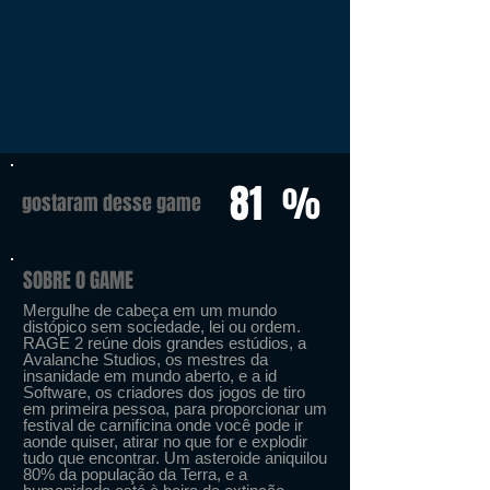
81
%
gostaram desse game
SOBRE O GAME
Mergulhe de cabeça em um mundo
distópico sem sociedade, lei ou ordem.
RAGE 2 reúne dois grandes estúdios, a
Avalanche Studios, os mestres da
insanidade em mundo aberto, e a id
Software, os criadores dos jogos de tiro
em primeira pessoa, para proporcionar um
festival de carnificina onde você pode ir
aonde quiser, atirar no que for e explodir
tudo que encontrar. Um asteroide aniquilou
80% da população da Terra, e a