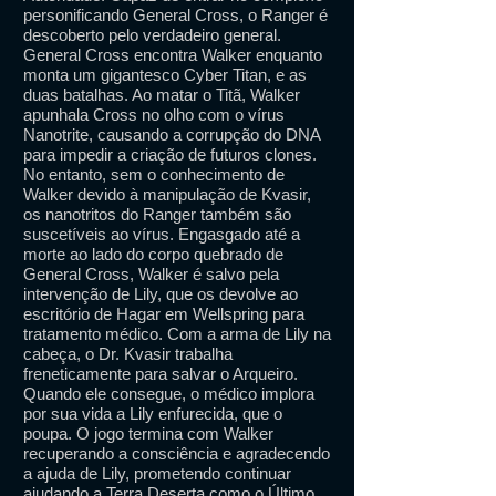
personificando General Cross, o Ranger é
descoberto pelo verdadeiro general.
General Cross encontra Walker enquanto
monta um gigantesco Cyber ​​Titan, e as
duas batalhas. Ao matar o Titã, Walker
apunhala Cross no olho com o vírus
Nanotrite, causando a corrupção do DNA
para impedir a criação de futuros clones.
No entanto, sem o conhecimento de
Walker devido à manipulação de Kvasir,
os nanotritos do Ranger também são
suscetíveis ao vírus. Engasgado até a
morte ao lado do corpo quebrado de
General Cross, Walker é salvo pela
intervenção de Lily, que os devolve ao
escritório de Hagar em Wellspring para
tratamento médico. Com a arma de Lily na
cabeça, o Dr. Kvasir trabalha
freneticamente para salvar o Arqueiro.
Quando ele consegue, o médico implora
por sua vida a Lily enfurecida, que o
poupa. O jogo termina com Walker
recuperando a consciência e agradecendo
a ajuda de Lily, prometendo continuar
ajudando a Terra Deserta como o Último