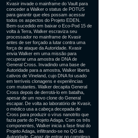
Kvasir invade o mainframe do Vault para
conceder a Walker o status de POTUS
para garantir que eles possam acessar
todos os aspectos do Projeto EDEN.
Bem-sucedido em baixar o Eco-Pod 15 de
volta à Terra, Walker escraviza seu
processador no mainframe de Kvasir
antes de ser forçado a lutar contra uma
força de ataque da Autoridade. Kvasir
envia Walker em uma missão para
recuperar uma amostra de DNA de
General Cross. Invadindo uma base de
Autoridade para a amostra, Walker liberta
cativos de Vineland, cujo DNA foi usado
em terríveis clonagens e experiências
com mutantes. Walker decapita General
Cross depois de derrotá-lo em batalha,
apesar de um novo clone do General
escapar. De volta ao laboratório de Kvasir,
o médico usa a cabeça decepada de
Cross para produzir o vírus nanotrito que
fazia parte do Projeto Adaga. Com os três
componentes, Walker inicia a fase final do
Projeto Adaga, infiltrando-se no QG da
Autoridade. Capaz de entrar no complexo