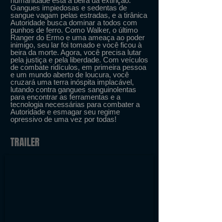
humanidade está à beira da extinção.
Gangues impiedosas e sedentas de
sangue vagam pelas estradas, e a tirânica
Autoridade busca dominar a todos com
punhos de ferro. Como Walker, o último
Ranger do Ermo e uma ameaça ao poder
inimigo, seu lar foi tomado e você ficou à
beira da morte. Agora, você precisa lutar
pela justiça e pela liberdade. Com veículos
de combate ridículos, em primeira pessoa
e um mundo aberto de loucura, você
cruzará uma terra inóspita implacável,
lutando contra gangues sanguinolentas
para encontrar as ferramentas e a
tecnologia necessárias para combater a
Autoridade e esmagar seu regime
opressivo de uma vez por todas!
TRAILER