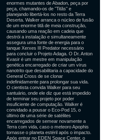
enormes mutantes de Abadon, peça por
peça, chamando-os de "Titãs" e
planejando libertá-los no resto da Terra
Deserta. Walker arranca o núcleo de fusão
de um enorme titã de meia construção,
causando uma reação em cadeia que
destrói a instalação e simultaneamente
assegura uma fonte de energia para o
tanque Xerxes III Predator necessário
para concluir o Projeto Adaga. O Dr. Anton
Kvasir é um mestre em manipulação
genética encarregado de criar um vírus
nanotrito que desabilitaria a capacidade do
General Cross de se clonar
indefinidamente para prolongar sua vida.
O cientista convida Walker para seu
santuário, onde ele diz que está impedido
de terminar seu projeto por poder
insuficiente de computação. Walker é
convidado a pousar o Eco-Pod 15, o
último de uma série de satélites
encarregados de semear novamente a
Terra com vida, caso o meteoro Apophis
tornasse o planeta estéril após o impacto.
Após entrar no EDEN Space Center, o