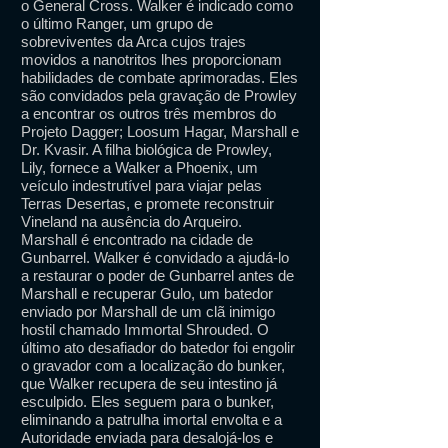
o General Cross. Walker é indicado como
o último Ranger, um grupo de
sobreviventes da Arca cujos trajes
movidos a nanotritos lhes proporcionam
habilidades de combate aprimoradas. Eles
são convidados pela gravação de Prowley
a encontrar os outros três membros do
Projeto Dagger; Loosum Hagar, Marshall e
Dr. Kvasir. A filha biológica de Prowley,
Lily, fornece a Walker a Phoenix, um
veículo indestrutível para viajar pelas
Terras Desertas, e promete reconstruir
Vineland na ausência do Arqueiro.
Marshall é encontrado na cidade de
Gunbarrel. Walker é convidado a ajudá-lo
a restaurar o poder de Gunbarrel antes de
Marshall e recuperar Gulo, um batedor
enviado por Marshall de um clã inimigo
hostil chamado Immortal Shrouded. O
último ato desafiador do batedor foi engolir
o gravador com a localização do bunker,
que Walker recupera de seu intestino já
esculpido. Eles seguem para o bunker,
eliminando a patrulha imortal envolta e a
Autoridade enviada para desalojá-los e