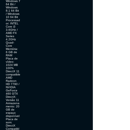
Windows 7
64 Bit /
Windows
8.1 64 Bit
/ Windows
10 64 Bit
Processad
or: INTEL
Core i3
3.6GHz /
AMD FX
Series
4.2GHz
Quad-
Core
Memória:
6 GB de
RAM
Placa de
vídeo:
1024 MB
100%
DirectX 11
compatible
AMD
Radeon
HD 7790 /
NVIDIA
GeForce
460 GTX
DirectX:
Versão 11
Armazena
mento: 20
GB de
espaço
disponível
Placa de
som:
DirectX
Compatibl