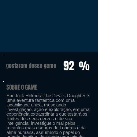
92
%
gostaram desse game
SOBRE O GAME
Sherlock Holmes: The Devil’s Daughter é
uma aventura fantástica com uma
jogabilidade única, mesclando
investigação, ação e exploração, em uma
experiência extraordinária que testará os
limites dos seus nervos e de sua
inteligência. Investigue o mal pelos
recantos mais escuros de Londres e da
alma humana, assumindo o papel do
grande detetive, desvenda uma teia de