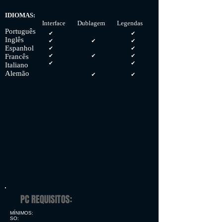
IDIOMAS:
Interface Dublagem Legendas
Português
✔
✔
Inglês
✔
✔
✔
Espanhol
✔
✔
Francês
✔
✔
✔
✔
✔
Italiano
Alemão
✔
✔
PC REQUISITOS:
MÍNIMOS:
SO: